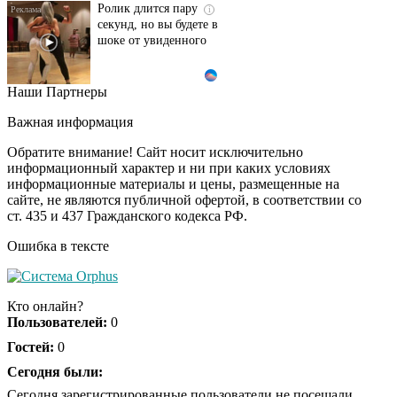
Ролик длится пару
i
секунд, но вы будете в
шоке от увиденного
Наши Партнеры
Ролик из Омска: вы
i
будете смеяться долго
Важная информация
Обратите внимание! Сайт носит исключительно
информационный характер и ни при каких условиях
информационные материалы и цены, размещенные на
Королева вагона
i
сайте, не являются публичной офертой, в соответствии со
отожгла! Видео не
ст. 435 и 437 Гражданского кодекса РФ.
оставит равнодушным
Ошибка в тексте
Кто онлайн?
Пользователей:
0
Гостей:
0
Сегодня были:
Сегодня зарегистрированные пользователи не посещали