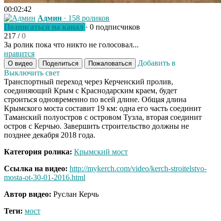
00:02:42
Админ
· 158 роликов
Подписаться на канал
· 0 подписчиков
217
/
0
За ролик пока что никто не голосовал...
нравится
Добавить в
О видео
Поделиться
Пожаловаться
Выключить свет
Транспортный переход через Керченский пролив,
соединяющий Крым с Краснодарским краем, будет
строиться одновременно по всей длине. Общая длина
Крымского моста составит 19 км: одна его часть соединит
Таманский полуостров с островом Тузла, вторая соединит
остров с Керчью. Завершить строительство должны не
позднее декабря 2018 года.
Категория ролика:
Крымский мост
Ссылка на видео:
http://mykerch.com/video/kerch-stroitelstvo-
mosta-ot-30-01-2016.html
Автор видео:
Руслан Керчь
Теги:
мост