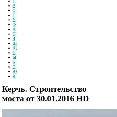
П
Р
С
Т
У
Ф
Х
Ц
Ч
Ш
Щ
Ъ
Ы
Ь
Э
Ю
Я
Керчь. Строительство
моста от 30.01.2016
HD