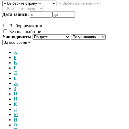
Дата записи:
Выбор редакции
Безопасный поиск
Упорядочить:
А
Б
В
Г
Д
Е
Ж
З
И
Й
К
Л
М
Н
О