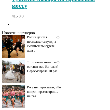
мосту
Скрытая камера на
i
415
0
0
пляже Крыма: Что
люди вытворяют, когда
их не видят...
Новости партнеров
Ролик длится
i
несколько секунд, а
смеяться вы будете
долго
Этот танец невесты
i
оставит вас без слов!
Пересмотрела 10 раз
Ржу не переставая, это
i
видео пересмотришь
не раз