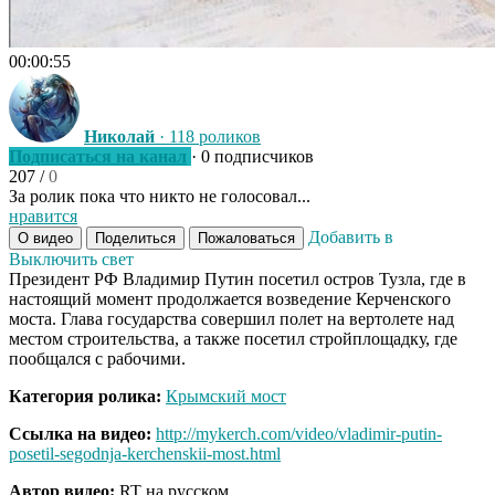
00:00:55
Николай
· 118 роликов
Подписаться на канал
· 0 подписчиков
207
/
0
За ролик пока что никто не голосовал...
нравится
Добавить в
О видео
Поделиться
Пожаловаться
Выключить свет
Президент РФ Владимир Путин посетил остров Тузла, где в
настоящий момент продолжается возведение Керченского
моста. Глава государства совершил полет на вертолете над
местом строительства, а также посетил стройплощадку, где
пообщался с рабочими.
Категория ролика:
Крымский мост
Ссылка на видео:
http://mykerch.com/video/vladimir-putin-
posetil-segodnja-kerchenskii-most.html
Автор видео:
RT на русском