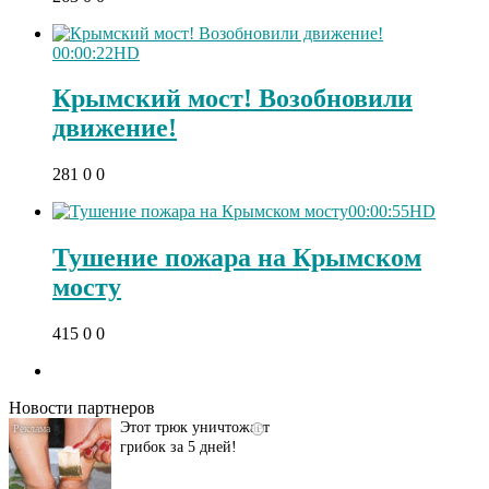
00:00:22
HD
Крымский мост! Возобновили
движение!
281
0
0
00:00:55
HD
Тушение пожара на Крымском
мосту
Даже самый
i
415
0
0
запущенный грибок
исчезнет с корнем,
если перед сном…
Новости партнеров
Этот трюк уничтожает
i
грибок за 5 дней!