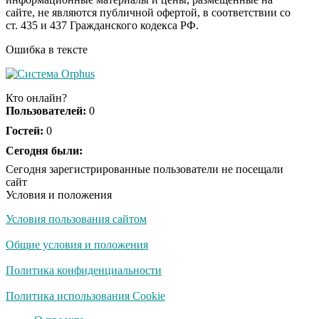
Ржу не переставая, это
i
сайте, не являются публичной офертой, в соответствии со
видео пересмотришь
ст. 435 и 437 Гражданского кодекса РФ.
не раз
Ошибка в тексте
Скрытая камера на
i
пляже Крыма: Что
Кто онлайн?
люди вытворяют, когда
Пользователей:
0
их не видят...
Гостей:
0
Ролик длится
Сегодня были:
i
несколько секунд, а
Сегодня зарегистрированные пользователи не посещали
смеяться вы будете
сайт
долго
Условия и положения
Условия пользования сайтом
Королева вагона
i
отожгла! Видео не
Общие условия и положения
оставит равнодушным
Политика конфиденциальности
Экс-бойфренд дочери
Политика использования Cookie
i
Борисовой душил ее