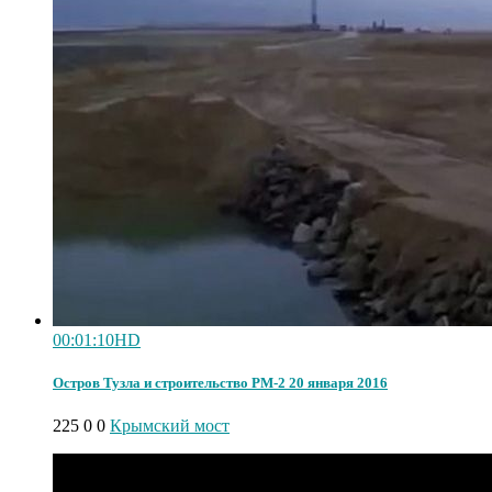
00:01:10
HD
Остров Тузла и строительство РМ-2 20 января 2016
225
0
0
Крымский мост