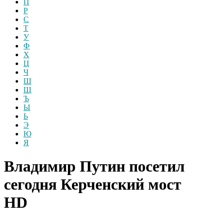
П
Р
С
Т
У
Ф
Х
Ц
Ч
Ш
Щ
Ъ
Ы
Ь
Э
Ю
Я
Владимир Путин посетил
сегодня Керченский мост
HD