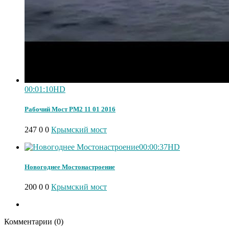
00:01:10
HD
Рабочий Мост РМ2 11 01 2016
247
0
0
Крымский мост
00:00:37
HD
Новогоднее Мостонастроение
200
0
0
Крымский мост
Комментарии (
0
)