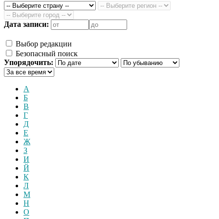
Дата записи:
Выбор редакции
Безопасный поиск
Упорядочить:
А
Б
В
Г
Д
Е
Ж
З
И
Й
К
Л
М
Н
О