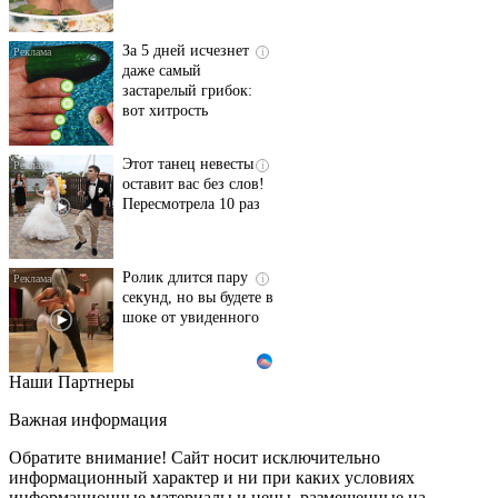
За 5 дней исчезнет
i
даже самый
застарелый грибок:
вот хитрость
Этот танец невесты
i
оставит вас без слов!
Пересмотрела 10 раз
Ролик длится пару
i
секунд, но вы будете в
шоке от увиденного
Наши Партнеры
Ролик из Омска: вы
i
будете смеяться долго
Важная информация
Обратите внимание! Сайт носит исключительно
информационный характер и ни при каких условиях
информационные материалы и цены, размещенные на