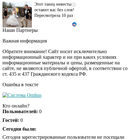
Этот танец невесты
i
оставит вас без слов!
Пересмотрела 10 раз
Наши Партнеры
Ролик длится пару
i
секунд, но вы будете в
Важная информация
шоке от увиденного
Обратите внимание! Сайт носит исключительно
информационный характер и ни при каких условиях
информационные материалы и цены, размещенные на
Ролик из Омска: вы
i
сайте, не являются публичной офертой, в соответствии со
будете смеяться долго
ст. 435 и 437 Гражданского кодекса РФ.
Ошибка в тексте
Ржу не переставая, это
i
видео пересмотришь
Кто онлайн?
не раз
Пользователей:
0
Гостей:
0
Скрытая камера на
Сегодня были:
i
пляже Крыма: Что
Сегодня зарегистрированные пользователи не посещали
люди вытворяют, когда