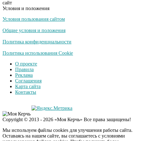
сайт
их не видят...
Условия и положения
Условия пользования сайтом
Ролик длится
i
несколько секунд, а
Общие условия и положения
смеяться вы будете
долго
Политика конфиденциальности
Королева вагона
Политика использования Cookie
i
отожгла! Видео не
О проекте
оставит равнодушным
Правила
Реклама
Соглашения
Карта сайта
Контакты
Copyright © 2013 - 2026 «Моя Керчь» Все права защищены!
Мы используем файлы cookies для улучшения работы сайта.
Оставаясь на нашем сайте, вы соглашаетесь с условиями