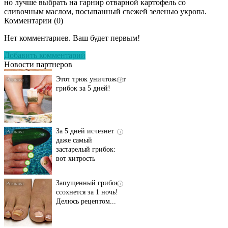
но лучше выбрать на гарнир отварной картофель со
сливочным маслом, посыпанный свежей зеленью укропа.
Комментарии (
0
)
Даже самый
i
запущенный грибок
Нет комментариев. Ваш будет первым!
исчезнет с корнем,
если перед сном…
Добавить комментарий
Новости партнеров
Этот трюк уничтожает
i
грибок за 5 дней!
За 5 дней исчезнет
i
даже самый
застарелый грибок:
вот хитрость
Запущенный грибок
i
ссохнется за 1 ночь!
Делюсь рецептом...