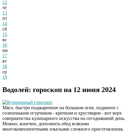
12
чт
13
пт
14
сб
15
вс
16
пн
17
вт
18
ср
19
Водолей: гороскоп на 12 июня 2024
Кулинарный гороскоп
Мясо, быстро поджаренное на большом огне, поданное с
солененьким огурчиком - крепким и хрустящим - вот верх
совершенства кулинарного искусства на сегодняшний день.
Можно, конечно, дополнить обед всякими
многокомпонентными изысками сложного приготовления,