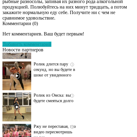
рыбные разносолы, запивая их разного рода алкогольной
продукцией. Полюбуйтесь на них минут тридцать, а потом
закажите нормальную еду себе. Получите ни с чем не
сравнимое удовольствие.
Комментарии (
0
)
Этот танец невесты
i
оставит вас без слов!
Нет комментариев. Ваш будет первым!
Пересмотрела 10 раз
Добавить комментарий
Новости партнеров
Ролик длится пару
i
секунд, но вы будете в
шоке от увиденного
Ролик из Омска: вы
i
будете смеяться долго
Ржу не переставая, это
i
видео пересмотришь
не раз