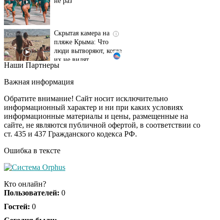
Скрытая камера на
i
пляже Крыма: Что
люди вытворяют, когда
их не видят...
Наши Партнеры
Ролик длится
i
несколько секунд, а
Важная информация
смеяться вы будете
долго
Обратите внимание! Сайт носит исключительно
информационный характер и ни при каких условиях
информационные материалы и цены, размещенные на
Королева вагона
i
сайте, не являются публичной офертой, в соответствии со
отожгла! Видео не
ст. 435 и 437 Гражданского кодекса РФ.
оставит равнодушным
Ошибка в тексте
Кто онлайн?
Пользователей:
0
Гостей:
0