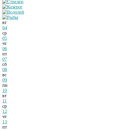
вт
04
ср
05
чт
06
пт
07
сб
08
вс
09
пн
10
вт
11
ср
12
чт
13
пт