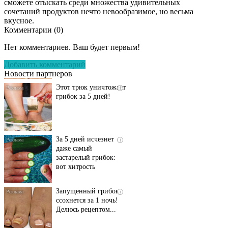
сможете отыскать среди множества удивительных
сочетаний продуктов нечто невообразимое, но весьма
вкусное.
Комментарии (
0
)
Даже самый
i
запущенный грибок
Нет комментариев. Ваш будет первым!
исчезнет с корнем,
если перед сном…
Добавить комментарий
Новости партнеров
Этот трюк уничтожает
i
грибок за 5 дней!
За 5 дней исчезнет
i
даже самый
застарелый грибок:
вот хитрость
Запущенный грибок
i
ссохнется за 1 ночь!
Делюсь рецептом...