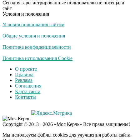
Сегодня зарегистрированные пользователи не посещали
не раз
сайт
Условия и положения
Условия пользования сайтом
Скрытая камера на
i
пляже Крыма: Что
Общие условия и положения
люди вытворяют, когда
их не видят...
Политика конфиденциальности
Ролик длится
Политика использования Cookie
i
несколько секунд, а
О проекте
смеяться вы будете
Правила
долго
Реклама
Соглашения
Королева вагона
i
Карта сайта
отожгла! Видео не
Контакты
оставит равнодушным
Экс-бойфренд дочери
i
Copyright © 2013 - 2026 «Моя Керчь» Все права защищены!
Борисовой душил ее
из-за макарон
Мы используем файлы cookies для улучшения работы сайта.