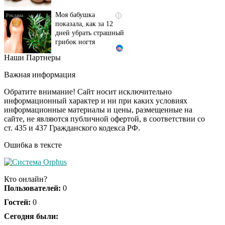
Моя бабушка
i
показала, как за 12
дней убрать страшный
грибок ногтя
Наши Партнеры
Этот танец невесты
i
оставит вас без слов!
Важная информация
Пересмотрела 10 раз
Обратите внимание! Сайт носит исключительно
информационный характер и ни при каких условиях
информационные материалы и цены, размещенные на
Ролик длится пару
i
сайте, не являются публичной офертой, в соответствии со
секунд, но вы будете в
ст. 435 и 437 Гражданского кодекса РФ.
шоке от увиденного
Ошибка в тексте
Ролик из Омска: вы
i
будете смеяться долго
Кто онлайн?
Пользователей:
0
Гостей:
0
Ржу не переставая, это
Сегодня были:
i
видео пересмотришь