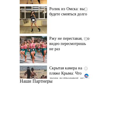
Ржу не переставая, это
i
видео пересмотришь
не раз
Скрытая камера на
i
пляже Крыма: Что
люди вытворяют, когда
их не видят...
Наши Партнеры
Ролик длится
i
несколько секунд, а
смеяться вы будете
долго
Королева вагона
i
отожгла! Видео не
оставит равнодушным