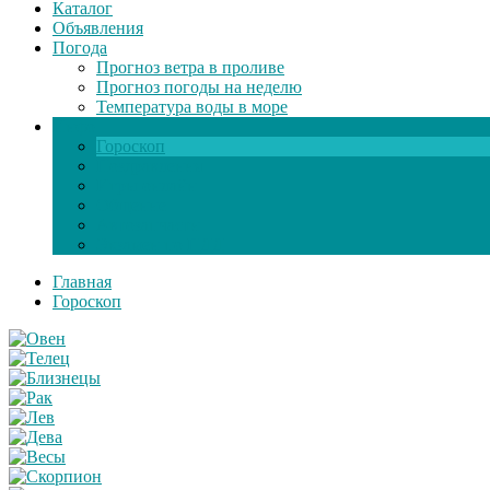
Каталог
Объявления
Погода
Прогноз ветра в проливе
Прогноз погоды на неделю
Температура воды в море
Инфо
Гороскоп
Поздравления
Игры онлайн
Общение
Автозапчасти
Экзамен по ПДД
Главная
Гороскоп