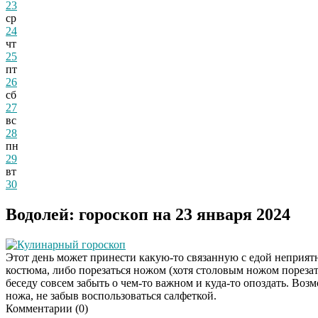
23
ср
24
чт
25
пт
26
сб
27
вс
28
пн
29
вт
30
Водолей: гороскоп на 23 января 2024
Кулинарный гороскоп
Этот день может принести какую-то связанную с едой неприят
костюма, либо порезаться ножом (хотя столовым ножом порезать
беседу совсем забыть о чем-то важном и куда-то опоздать. Возмо
ножа, не забыв воспользоваться салфеткой.
Комментарии (
0
)