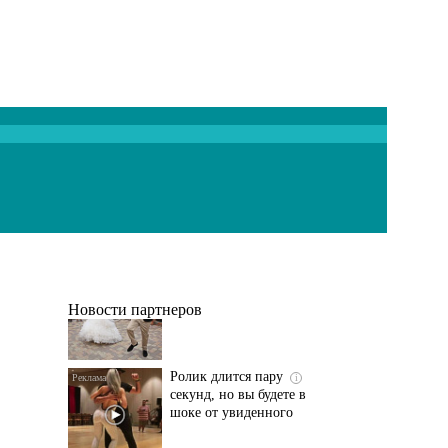
Этот танец невесты
i
оставит вас без слов!
Пересмотрела 10 раз
Новости партнеров
Ролик длится пару
i
секунд, но вы будете в
шоке от увиденного
Ролик из Омска: вы
i
будете смеяться долго