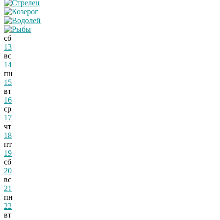
сб
13
вс
14
пн
15
вт
16
ср
17
чт
18
пт
19
сб
20
вс
21
пн
22
вт