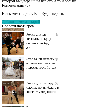
которой вы уверены на все сто, а то и больше.
Комментарии (
0
)
Скрытая камера на
i
пляже Крыма: Что
Нет комментариев. Ваш будет первым!
люди вытворяют, когда
их не видят...
Добавить комментарий
Новости партнеров
Ролик длится
i
несколько секунд, а
смеяться вы будете
долго
Этот танец невесты
i
оставит вас без слов!
Пересмотрела 10 раз
Ролик длится пару
i
секунд, но вы будете в
шоке от увиденного
Ржу не переставая, это
i