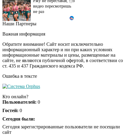
видео пересмотришь
не раз
Наши Партнеры
Врач дала 5 советов,
i
чтобы защититься от
Важная информация
инфаркта и инсульта
летом
Обратите внимание! Сайт носит исключительно
информационный характер и ни при каких условиях
информационные материалы и цены, размещенные на
Ролик из Омска: вы
i
сайте, не являются публичной офертой, в соответствии со
будете смеяться долго
ст. 435 и 437 Гражданского кодекса РФ.
Ошибка в тексте
Королева вагона
i
отожгла! Видео не
Кто онлайн?
оставит равнодушным
Пользователей:
0
Гостей:
0
Сегодня были:
Сегодня зарегистрированные пользователи не посещали
сайт