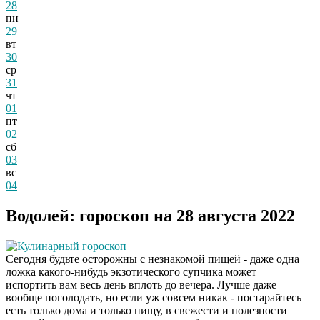
28
пн
29
вт
30
ср
31
чт
01
пт
02
сб
03
вс
04
Водолей: гороскоп на 28 августа 2022
Кулинарный гороскоп
Сегодня будьте осторожны с незнакомой пищей - даже одна
ложка какого-нибудь экзотического супчика может
испортить вам весь день вплоть до вечера. Лучше даже
вообще поголодать, но если уж совсем никак - постарайтесь
есть только дома и только пищу, в свежести и полезности