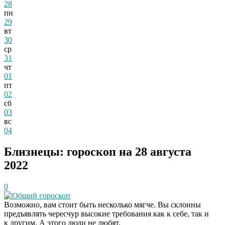
28
пн
29
вт
30
ср
31
чт
01
пт
02
сб
03
вс
04
Близнецы: гороскоп на 28 августа
2022
0
Общий гороскоп
Возможно, вам стоит быть несколько мягче. Вы склонны
предъявлять чересчур высокие требования как к себе, так и
к другим. А этого люди не любят.