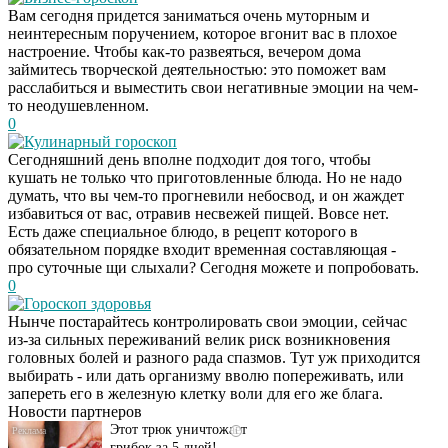
Вам сегодня придется заниматься очень муторным и
неинтересным поручением, которое вгонит вас в плохое
настроение. Чтобы как-то развеяться, вечером дома
займитесь творческой деятельностью: это поможет вам
расслабиться и выместить свои негативные эмоции на чем-
то неодушевленном.
0
Кулинарный гороскоп
Сегодняшний день вполне подходит доя того, чтобы
кушать не только что приготовленные блюда. Но не надо
думать, что вы чем-то прогневили небосвод, и он жаждет
избавиться от вас, отравив несвежей пищей. Вовсе нет.
Есть даже специальное блюдо, в рецепт которого в
обязательном порядке входит временная составляющая -
про суточные щи слыхали? Сегодня можете и попробовать.
0
Гороскоп здоровья
Нынче постарайтесь контролировать свои эмоции, сейчас
Даже самый
i
из-за сильных переживаний велик риск возникновения
запущенный грибок
головных болей и разного рада спазмов. Тут уж приходится
исчезнет с корнем,
выбирать - или дать организму вволю попереживать, или
если перед сном…
запереть его в железную клетку воли для его же блага.
Новости партнеров
Этот трюк уничтожает
i
грибок за 5 дней!