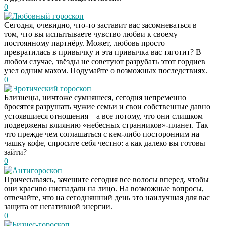
0
Любовный гороскоп
Сегодня, очевидно, что-то заставит вас засомневаться в
том, что вы испытываете чувство любви к своему
постоянному партнёру. Может, любовь просто
превратилась в привычку и эта привычка вас тяготит? В
любом случае, звёзды не советуют разрубать этот гордиев
узел одним махом. Подумайте о возможных последствиях.
0
Эротический гороскоп
Близнецы, ничтоже сумняшеся, сегодня непременно
бросятся разрушать чужие семьи и свои собственные давно
устоявшиеся отношения – а все потому, что они слишком
подвержены влиянию «небесных странников»-планет. Так
что прежде чем соглашаться с кем-либо посторонним на
чашку кофе, спросите себя честно: а как далеко вы готовы
зайти?
0
Антигороскоп
Причесываясь, зачешите сегодня все волосы вперед, чтобы
они красиво ниспадали на лицо. На возможные вопросы,
отвечайте, что на сегодняшний день это наилучшая для вас
защита от негативной энергии.
0
Бизнес-гороскоп