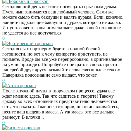
Любовный гороскоп
Сегодняшний день не стоит посвящать серьезным делам.
Пусть ими занимается ваш любимый человек. Сами же
можете смело бить баклуши и валять дурака. Если, конечно,
найдете подходящие баклуши и дурака, которого не жалко.
И пусть совесть ваша помалкивает: даже вашей половинке
не удастся до нее достучаться.
0
Эротический гороскоп
Сегодня вы с партнером будете в полной боевой
готовности, но вот к чему конкретно приступать, не
поймете. Вроде бы все уже перепробовано, а оригинальное
на ум не приходит. Попробуйте поиграть в слова: просто
наперебой друг другу называйте слова связанные с сексом.
Наверняка подсознание само выдаст, что хочет.
0
Антигороскоп
После затяжной паузы в творческом процессе, удача вас
ждет именно здесь. Так что садитесь и творите! Такому
яркому во всех отношениях представителю человечества
есть, что сказать. Главное, сотворив, не останавливайтесь,
несите ваш шедевр в массы. А уж массы это все дальше
разнесут. В клочки...
0
Бизнес-гороскоп