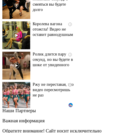
смеяться вы будете
долго
Королева вагона
i
отожгла! Видео не
оставит равнодушным
Ролик длится пару
i
секунд, но вы будете в
шоке от увиденного
Ржу не переставая, это
i
видео пересмотришь
не раз
Наши Партнеры
Этот танец невесты
i
оставит вас без слов!
Важная информация
Пересмотрела 10 раз
Обратите внимание! Сайт носит исключительно