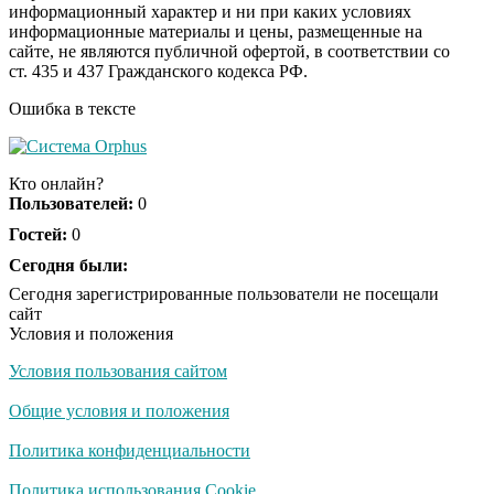
информационный характер и ни при каких условиях
информационные материалы и цены, размещенные на
Ролик из Омска: вы
i
сайте, не являются публичной офертой, в соответствии со
будете смеяться долго
ст. 435 и 437 Гражданского кодекса РФ.
Ошибка в тексте
Публичный удар
i
Зеленскому от Кличко:
Кто онлайн?
это настоящий вызов
Пользователей:
0
Гостей:
0
Сегодня были:
Сегодня зарегистрированные пользователи не посещали
сайт
Условия и положения
Условия пользования сайтом
Общие условия и положения
Политика конфиденциальности
Политика использования Cookie