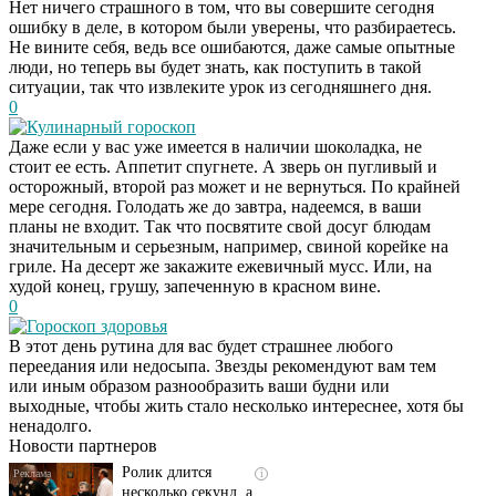
Нет ничего страшного в том, что вы совершите сегодня
ошибку в деле, в котором были уверены, что разбираетесь.
Не вините себя, ведь все ошибаются, даже самые опытные
люди, но теперь вы будет знать, как поступить в такой
ситуации, так что извлеките урок из сегодняшнего дня.
0
Кулинарный гороскоп
Даже если у вас уже имеется в наличии шоколадка, не
стоит ее есть. Аппетит спугнете. А зверь он пугливый и
осторожный, второй раз может и не вернуться. По крайней
мере сегодня. Голодать же до завтра, надеемся, в ваши
планы не входит. Так что посвятите свой досуг блюдам
значительным и серьезным, например, свиной корейке на
гриле. На десерт же закажите ежевичный мусс. Или, на
худой конец, грушу, запеченную в красном вине.
0
Гороскоп здоровья
В этот день рутина для вас будет страшнее любого
Скрытая камера на
i
переедания или недосыпа. Звезды рекомендуют вам тем
пляже Крыма: Что
или иным образом разнообразить ваши будни или
люди вытворяют, когда
выходные, чтобы жить стало несколько интереснее, хотя бы
их не видят...
ненадолго.
Новости партнеров
Ролик длится
i
несколько секунд, а