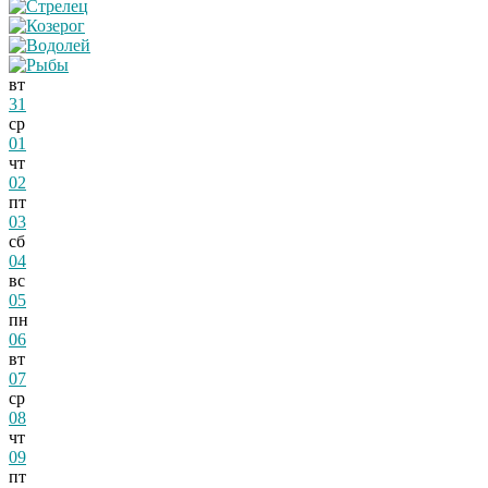
вт
31
ср
01
чт
02
пт
03
сб
04
вс
05
пн
06
вт
07
ср
08
чт
09
пт