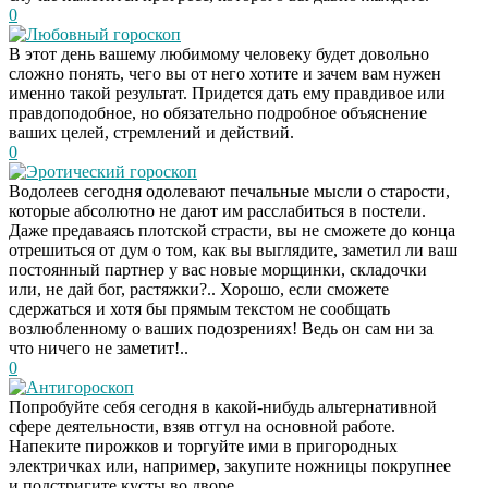
0
Любовный гороскоп
В этот день вашему любимому человеку будет довольно
сложно понять, чего вы от него хотите и зачем вам нужен
именно такой результат. Придется дать ему правдивое или
правдоподобное, но обязательно подробное объяснение
ваших целей, стремлений и действий.
0
Эротический гороскоп
Водолеев сегодня одолевают печальные мысли о старости,
которые абсолютно не дают им расслабиться в постели.
Даже предаваясь плотской страсти, вы не сможете до конца
отрешиться от дум о том, как вы выглядите, заметил ли ваш
постоянный партнер у вас новые морщинки, складочки
или, не дай бог, растяжки?.. Хорошо, если сможете
сдержаться и хотя бы прямым текстом не сообщать
возлюбленному о ваших подозрениях! Ведь он сам ни за
что ничего не заметит!..
0
Антигороскоп
Попробуйте себя сегодня в какой-нибудь альтернативной
сфере деятельности, взяв отгул на основной работе.
Напеките пирожков и торгуйте ими в пригородных
электричках или, например, закупите ножницы покрупнее
и подстригите кусты во дворе.