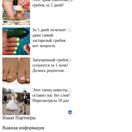
i
грибок за 5 дней!
За 5 дней исчезнет
i
даже самый
застарелый грибок:
вот хитрость
Запущенный грибок
i
ссохнется за 1 ночь!
Делюсь рецептом...
Этот танец невесты
i
оставит вас без слов!
Пересмотрела 10 раз
Наши Партнеры
Ролик длится пару
i
секунд, но вы будете в
Важная информация
шоке от увиденного