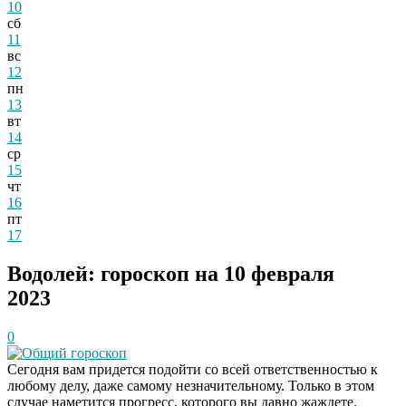
10
сб
11
вс
12
пн
13
вт
14
ср
15
чт
16
пт
17
Водолей: гороскоп на 10 февраля
2023
0
Общий гороскоп
Сегодня вам придется подойти со всей ответственностью к
любому делу, даже самому незначительному. Только в этом
случае наметится прогресс, которого вы давно жаждете.