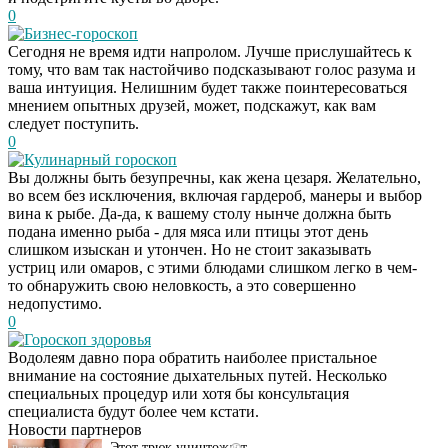
0
Бизнес-гороскоп
Сегодня не время идти напролом. Лучше прислушайтесь к
тому, что вам так настойчиво подсказывают голос разума и
ваша интуиция. Нелишним будет также поинтересоваться
мнением опытных друзей, может, подскажут, как вам
следует поступить.
0
Кулинарный гороскоп
Вы должны быть безупречны, как жена цезаря. Желательно,
во всем без исключения, включая гардероб, манеры и выбор
вина к рыбе. Да-да, к вашему столу нынче должна быть
подана именно рыба - для мяса или птицы этот день
слишком изыскан и утончен. Но не стоит заказывать
устриц или омаров, с этими блюдами слишком легко в чем-
то обнаружить свою неловкость, а это совершенно
недопустимо.
0
Гороскоп здоровья
Даже самый
i
Водолеям давно пора обратить наиболее пристальное
запущенный грибок
внимание на состояние дыхательных путей. Несколько
исчезнет с корнем,
специальных процедур или хотя бы консультация
если перед сном…
специалиста будут более чем кстати.
Новости партнеров
Этот трюк уничтожает