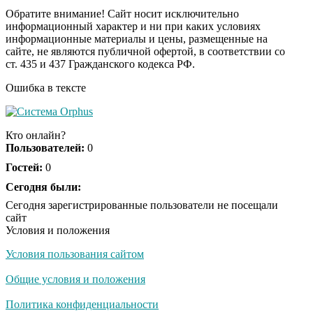
Обратите внимание! Сайт носит исключительно
информационный характер и ни при каких условиях
информационные материалы и цены, размещенные на
Ролик из Омска: вы
i
сайте, не являются публичной офертой, в соответствии со
будете смеяться долго
ст. 435 и 437 Гражданского кодекса РФ.
Ошибка в тексте
Ржу не переставая, это
i
видео пересмотришь
Кто онлайн?
не раз
Пользователей:
0
Гостей:
0
Скрытая камера на
Сегодня были:
i
пляже Крыма: Что
Сегодня зарегистрированные пользователи не посещали
люди вытворяют, когда
сайт
их не видят...
Условия и положения
Условия пользования сайтом
Ролик длится
i
несколько секунд, а
Общие условия и положения
смеяться вы будете
долго
Политика конфиденциальности