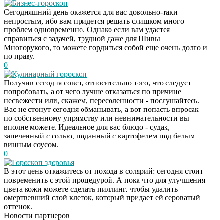
Бизнес-гороскоп
Сегодняшний день окажется для вас довольно-таки
непростым, ибо вам придется решать слишком много
проблем одновременно. Однако если вам удастся
справиться с задачей, трудной даже для Шивы
Многорукого, то можете гордиться собой еще очень долго и
по праву.
0
Кулинарный гороскоп
Получив сегодня совет, относительно того, что следует
попробовать, а от чего лучше отказаться по причине
несвежести или, скажем, пересоленности - послушайтесь.
Вас не стонут сегодня обманывать, а вот попасть впросак
по собственному упрямству или невнимательности вы
вполне можете. Идеальное для вас блюдо - судак,
запеченный с солью, поданный с картофелем под белым
винным соусом.
0
Гороскоп здоровья
В этот день откажитесь от похода в солярий: сегодня стоит
Скрытая камера на
i
повременить с этой процедурой. А пока что для улучшения
пляже Крыма: Что
цвета кожи можете сделать пиллинг, чтобы удалить
люди вытворяют, когда
омертвевший слой клеток, который придает ей сероватый
их не видят...
оттенок.
Новости партнеров