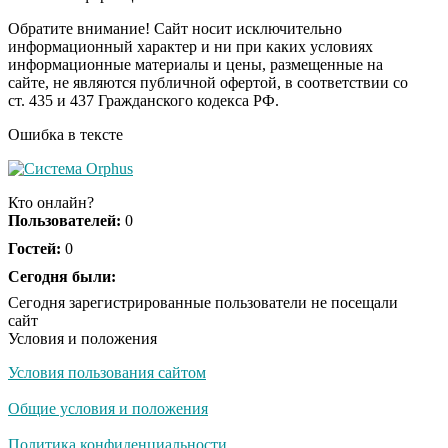
не раз
Обратите внимание! Сайт носит исключительно
информационный характер и ни при каких условиях
информационные материалы и цены, размещенные на
Ролик длится пару
i
сайте, не являются публичной офертой, в соответствии со
секунд, но вы будете в
ст. 435 и 437 Гражданского кодекса РФ.
шоке от увиденного
Ошибка в тексте
Ролик из Омска: вы
i
будете смеяться долго
Кто онлайн?
Пользователей:
0
Гостей:
0
Королева вагона
Сегодня были:
i
отожгла! Видео не
Сегодня зарегистрированные пользователи не посещали
оставит равнодушным
сайт
Условия и положения
Условия пользования сайтом
Общие условия и положения
Политика конфиденциальности