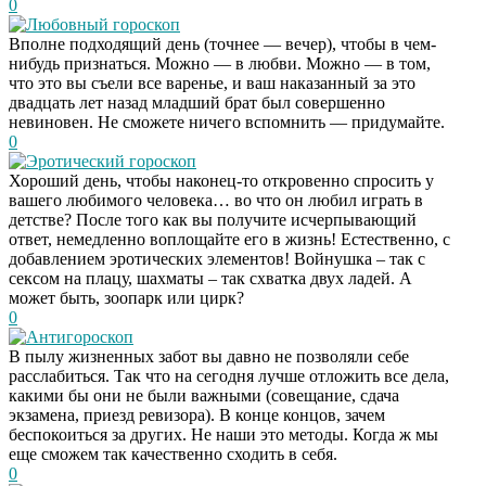
0
Любовный гороскоп
Вполне подходящий день (точнее — вечер), чтобы в чем-
нибудь признаться. Можно — в любви. Можно — в том,
что это вы съели все варенье, и ваш наказанный за это
двадцать лет назад младший брат был совершенно
невиновен. Не сможете ничего вспомнить — придумайте.
0
Эротический гороскоп
Хороший день, чтобы наконец-то откровенно спросить у
вашего любимого человека… во что он любил играть в
детстве? После того как вы получите исчерпывающий
ответ, немедленно воплощайте его в жизнь! Естественно, с
добавлением эротических элементов! Войнушка – так с
сексом на плацу, шахматы – так схватка двух ладей. А
может быть, зоопарк или цирк?
0
Антигороскоп
В пылу жизненных забот вы давно не позволяли себе
расслабиться. Так что на сегодня лучше отложить все дела,
какими бы они не были важными (совещание, сдача
экзамена, приезд ревизора). В конце концов, зачем
беспокоиться за других. Не наши это методы. Когда ж мы
еще сможем так качественно сходить в себя.
0