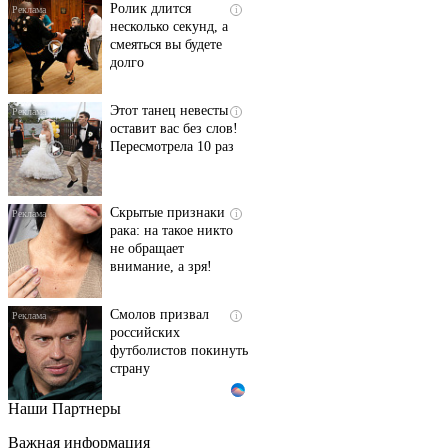
Ролик длится
i
несколько секунд, а
смеяться вы будете
долго
Этот танец невесты
i
оставит вас без слов!
Пересмотрела 10 раз
Скрытые признаки
i
рака: на такое никто
не обращает
внимание, а зря!
Смолов призвал
i
российских
футболистов покинуть
страну
Наши Партнеры
Ржу не переставая, это
i
видео пересмотришь
Важная информация