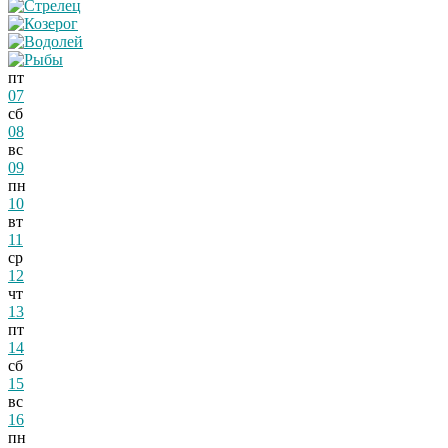
пт
07
сб
08
вс
09
пн
10
вт
11
ср
12
чт
13
пт
14
сб
15
вс
16
пн