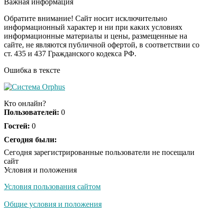
Важная информация
смеяться вы будете
долго
Обратите внимание! Сайт носит исключительно
информационный характер и ни при каких условиях
информационные материалы и цены, размещенные на
Королева вагона
i
сайте, не являются публичной офертой, в соответствии со
отожгла! Видео не
ст. 435 и 437 Гражданского кодекса РФ.
оставит равнодушным
Ошибка в тексте
США — Южной
i
Корее: «Верни мне
Кто онлайн?
всё, что я подарил —
Пользователей:
0
Patriot и THAAD»
Гостей:
0
Деньги придут
Сегодня были:
i
раньше пенсии: кто в
Сегодня зарегистрированные пользователи не посещали
2026 году получит
сайт
выплаты досрочно
Условия и положения
Условия пользования сайтом
Экс-бойфренд дочери
i
Борисовой душил ее
Общие условия и положения
из-за макарон