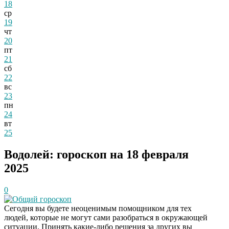
18
ср
19
чт
20
пт
21
сб
22
вс
23
пн
24
вт
25
Водолей: гороскоп на 18 февраля
2025
0
Общий гороскоп
Сегодня вы будете неоценимым помощником для тех
людей, которые не могут сами разобраться в окружающей
ситуации. Принять какие-либо решения за других вы