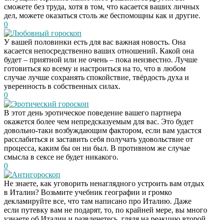
сможете без труда, хотя в том, что касается ваших личных
дел, можете оказаться столь же беспомощны как и другие.
0
Любовный гороскоп
У вашей половинки есть для вас важная новость. Она
касается непосредственно ваших отношений. Какой она
будет – приятной или не очень – пока неизвестно. Лучше
готовиться ко всему и настроиться на то, что в любом
случае лучше сохранять спокойствие, твёрдость духа и
уверенность в собственных силах.
0
Эротический гороскоп
В этот день эротическое поведение вашего партнера
окажется более чем непредсказуемым для вас. Это будет
довольно-таки возбуждающим фактором, если вам удастся
расслабиться и заставить себя получать удовольствие от
процесса, каким бы он ни был. В противном же случае
смысла в сексе не будет никакого.
0
Антигороскоп
Не знаете, как уговорить ненаглядного устроить вам отдых
в Италии? Возьмите учебник географии и громко
декламируйте все, что там написано про Италию. Даже
если путевку вам не подарят, то, по крайней мере, вы много
узнаете об Италии и развлечетесь, глядя на реакцию второй