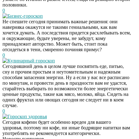
половинки.
0
Бизнес-гороскоп
Не спешите сегодня принимать важные решения: они
наверняка окажутся не такими гениальными, как вам
хочется думать. А последствия придется расхлебывать всем,
и окружающие, будьте уверены, не забудут, кому
принадлежит авторство. Может быть, стоит пока
отсидеться в тени, смиренно починяя примус?
0
Кулинарный гороскоп
Сегодняшний день в целом лучше посвятить еде, питью,
сну и прочим простым и неутомительным и надежным
способам запасения энергии. Ну а если у вас все расписано
по минутам, и провести день в праздности вам не удастся,
старайтесь выбирать по возможности более энергетически
ценные продукты, такие как мясо, молоко, яйца. Сидеть на
одних фруктах или овощах сегодня не следует ни в коем
случае.
0
Этот танец невесты
i
Гороскоп здоровья
оставит вас без слов!
Сегодня кофеин будет особенно вреден для вашего
Пересмотрела 10 раз
здоровья, поэтому ни кофе, ни иные бодрящие напитки вам
употреблять не рекомендуется категорически.
Новости партнеров