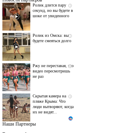
Ролик длится пару
i
секунд, но вы будете в
шоке от увиденного
Ролик из Омска: вы
i
будете смеяться долго
Ржу не переставая, это
i
видео пересмотришь
не раз
Скрытая камера на
i
пляже Крыма: Что
люди вытворяют, когда
их не видят...
Наши Партнеры
Ролик длится
i
несколько секунд, а