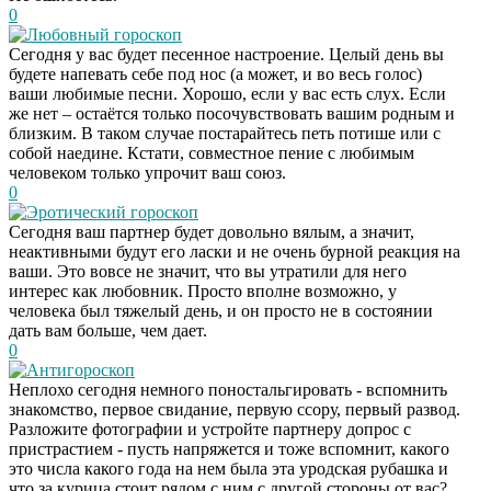
0
Любовный гороскоп
Сегодня у вас будет песенное настроение. Целый день вы
будете напевать себе под нос (а может, и во весь голос)
ваши любимые песни. Хорошо, если у вас есть слух. Если
же нет – остаётся только посочувствовать вашим родным и
близким. В таком случае постарайтесь петь потише или с
собой наедине. Кстати, совместное пение с любимым
человеком только упрочит ваш союз.
0
Эротический гороскоп
Сегодня ваш партнер будет довольно вялым, а значит,
неактивными будут его ласки и не очень бурной реакция на
ваши. Это вовсе не значит, что вы утратили для него
интерес как любовник. Просто вполне возможно, у
человека был тяжелый день, и он просто не в состоянии
дать вам больше, чем дает.
0
Антигороскоп
Неплохо сегодня немного поностальгировать - вспомнить
знакомство, первое свидание, первую ссору, первый развод.
Разложите фотографии и устройте партнеру допрос с
пристрастием - пусть напряжется и тоже вспомнит, какого
это числа какого года на нем была эта уродская рубашка и
что за курица стоит рядом с ним с другой стороны от вас?