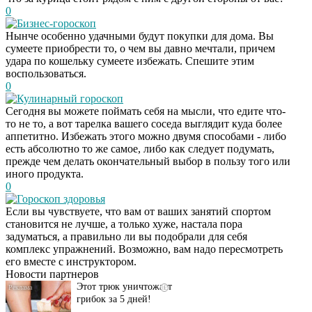
0
Бизнес-гороскоп
Нынче особенно удачными будут покупки для дома. Вы
сумеете приобрести то, о чем вы давно мечтали, причем
удара по кошельку сумеете избежать. Спешите этим
воспользоваться.
0
Кулинарный гороскоп
Сегодня вы можете поймать себя на мысли, что едите что-
то не то, а вот тарелка вашего соседа выглядит куда более
аппетитно. Избежать этого можно двумя способами - либо
есть абсолютно то же самое, либо как следует подумать,
прежде чем делать окончательный выбор в пользу того или
иного продукта.
0
Гороскоп здоровья
Если вы чувствуете, что вам от ваших занятий спортом
Даже самый
i
становится не лучше, а только хуже, настала пора
запущенный грибок
задуматься, а правильно ли вы подобрали для себя
исчезнет с корнем,
комплекс упражнений. Возможно, вам надо пересмотреть
если перед сном…
его вместе с инструктором.
Новости партнеров
Этот трюк уничтожает
i
грибок за 5 дней!