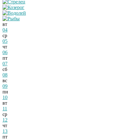
вт
04
ср
05
чт
06
пт
07
сб
08
вс
09
пн
10
вт
11
ср
12
чт
13
пт