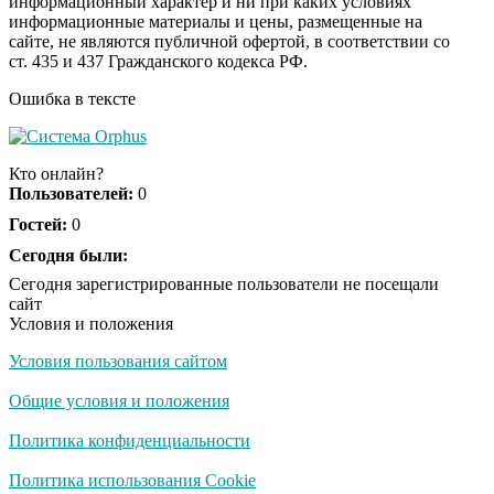
информационный характер и ни при каких условиях
информационные материалы и цены, размещенные на
Ролик из Омска: вы
i
сайте, не являются публичной офертой, в соответствии со
будете смеяться долго
ст. 435 и 437 Гражданского кодекса РФ.
Ошибка в тексте
Ржу не переставая, это
i
видео пересмотришь
Кто онлайн?
не раз
Пользователей:
0
Гостей:
0
Скрытая камера на
Сегодня были:
i
пляже Крыма: Что
Сегодня зарегистрированные пользователи не посещали
люди вытворяют, когда
сайт
их не видят...
Условия и положения
Условия пользования сайтом
Ролик длится
i
несколько секунд, а
Общие условия и положения
смеяться вы будете
долго
Политика конфиденциальности
Королева вагона
Политика использования Cookie
i