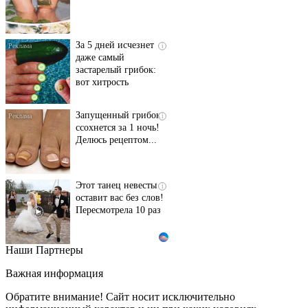
За 5 дней исчезнет
i
даже самый
застарелый грибок:
вот хитрость
Запущенный грибок
i
ссохнется за 1 ночь!
Делюсь рецептом...
Этот танец невесты
i
оставит вас без слов!
Пересмотрела 10 раз
Наши Партнеры
Ролик длится пару
i
секунд, но вы будете в
Важная информация
шоке от увиденного
Обратите внимание! Сайт носит исключительно