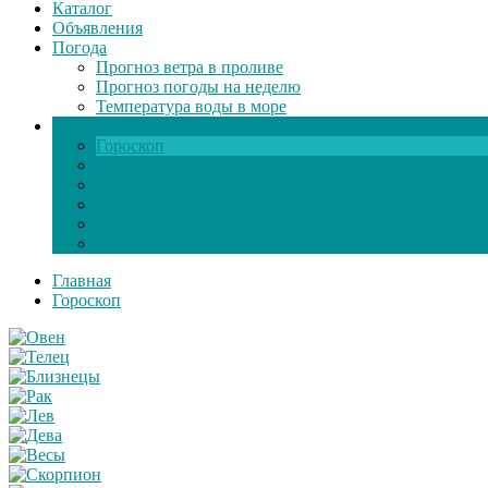
Каталог
Объявления
Погода
Прогноз ветра в проливе
Прогноз погоды на неделю
Температура воды в море
Инфо
Гороскоп
Поздравления
Игры онлайн
Общение
Автозапчасти
Экзамен по ПДД
Главная
Гороскоп