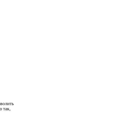
Какие товары
i
пропадут из
магазинов с 1 августа
2026 года
Обнаружена тайная
i
семья пропавшего
Усольцева: вторая
жена и дочь
зволить
о так,