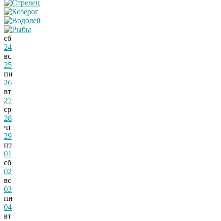
сб
24
вс
25
пн
26
вт
27
ср
28
чт
29
пт
01
сб
02
вс
03
пн
04
вт