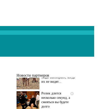
Скрытая камера на
i
пляже Крыма: Что
люди вытворяют, когда
их не видят...
Новости партнеров
Ролик длится
i
несколько секунд, а
смеяться вы будете
долго
Королева вагона
i
отожгла! Видео не