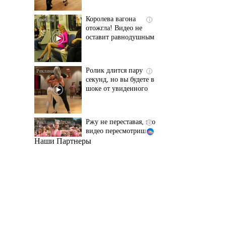
оставит равнодушным
Ролик длится пару
i
секунд, но вы будете в
шоке от увиденного
Ржу не переставая, это
i
видео пересмотришь
не раз
Наши Партнеры
Этот танец невесты
i
оставит вас без слов!
Пересмотрела 10 раз
Ролик из Омска: вы
i
будете смеяться долго