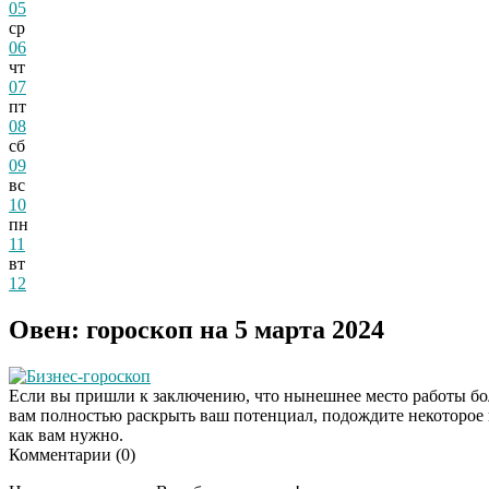
05
ср
06
чт
07
пт
08
сб
09
вс
10
пн
11
вт
12
Овен: гороскоп на 5 марта 2024
Бизнес-гороскоп
Если вы пришли к заключению, что нынешнее место работы боль
вам полностью раскрыть ваш потенциал, подождите некоторое в
как вам нужно.
Комментарии (
0
)