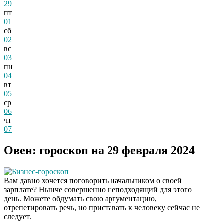
29
пт
01
сб
02
вс
03
пн
04
вт
05
ср
06
чт
07
Овен: гороскоп на 29 февраля 2024
Бизнес-гороскоп
Вам давно хочется поговорить начальником о своей
зарплате? Нынче совершенно неподходящий для этого
день. Можете обдумать свою аргументацию,
отрепетировать речь, но приставать к человеку сейчас не
следует.