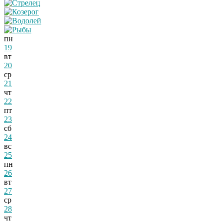
пн
19
вт
20
ср
21
чт
22
пт
23
сб
24
вс
25
пн
26
вт
27
ср
28
чт