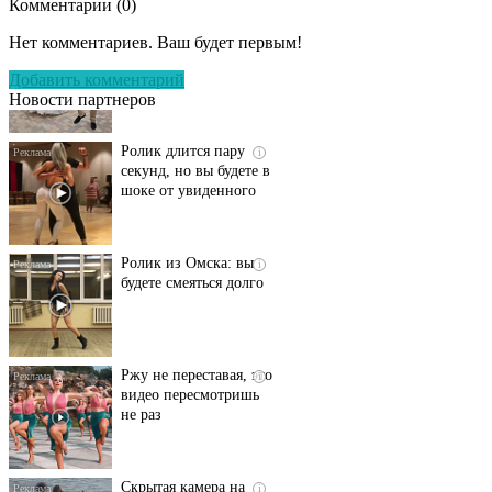
Комментарии (
0
)
Этот танец невесты
i
оставит вас без слов!
Нет комментариев. Ваш будет первым!
Пересмотрела 10 раз
Добавить комментарий
Новости партнеров
Ролик длится пару
i
секунд, но вы будете в
шоке от увиденного
Ролик из Омска: вы
i
будете смеяться долго
Ржу не переставая, это
i
видео пересмотришь
не раз
Скрытая камера на
i
пляже Крыма: Что