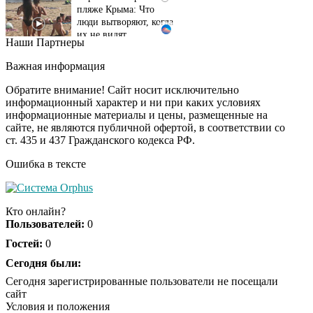
люди вытворяют, когда
их не видят...
Наши Партнеры
Ролик длится
i
несколько секунд, а
Важная информация
смеяться вы будете
Обратите внимание! Сайт носит исключительно
долго
информационный характер и ни при каких условиях
информационные материалы и цены, размещенные на
Королева вагона
i
сайте, не являются публичной офертой, в соответствии со
отожгла! Видео не
ст. 435 и 437 Гражданского кодекса РФ.
оставит равнодушным
Ошибка в тексте
Забывший о
i
патриотизме
Кто онлайн?
Плющенко отправляет
Пользователей:
0
сына выступать за
Гостей:
0
Азербайджан
Сегодня были:
Сегодня зарегистрированные пользователи не посещали
сайт
Условия и положения