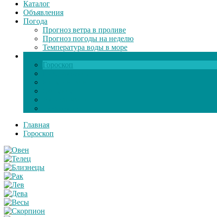
Каталог
Объявления
Погода
Прогноз ветра в проливе
Прогноз погоды на неделю
Температура воды в море
Инфо
Гороскоп
Поздравления
Игры онлайн
Общение
Автозапчасти
Экзамен по ПДД
Главная
Гороскоп