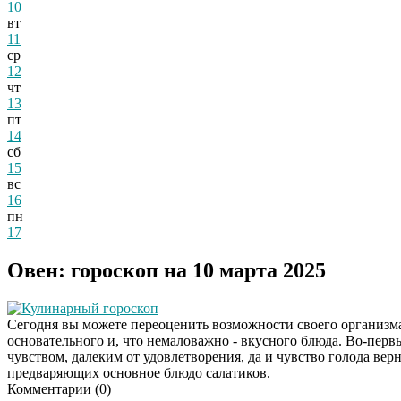
10
вт
11
ср
12
чт
13
пт
14
сб
15
вс
16
пн
17
Овен: гороскоп на 10 марта 2025
Кулинарный гороскоп
Сегодня вы можете переоценить возможности своего организма,
основательного и, что немаловажно - вкусного блюда. Во-перв
чувством, далеким от удовлетворения, да и чувство голода верн
предваряющих основное блюдо салатиков.
Комментарии (
0
)