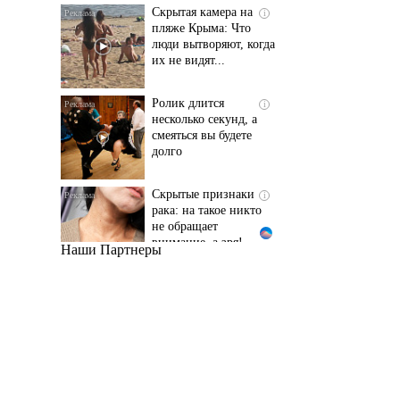
люди вытворяют, когда
их не видят...
Ролик длится
i
несколько секунд, а
смеяться вы будете
долго
Скрытые признаки
i
рака: на такое никто
не обращает
внимание, а зря!
Наши Партнеры
Взломали Telegram
i
Собчак - вот что
нашлось в переписках
Королева вагона
i
отожгла! Видео не
оставит равнодушным