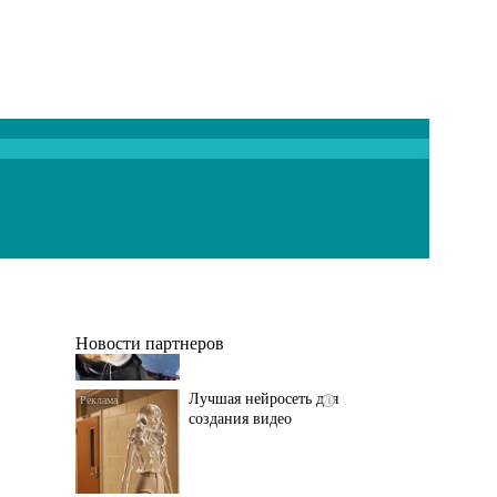
Передовая нейронка
i
по видео контенту
Новости партнеров
Лучшая нейросеть для
i
создания видео
Скрытая камера на
i
пляже Крыма: Что