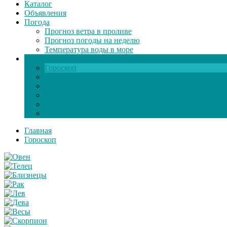
Каталог
Объявления
Погода
Прогноз ветра в проливе
Прогноз погоды на неделю
Температура воды в море
Инфо
Гороскоп
Поздравления
Игры онлайн
Общение
Автозапчасти
Экзамен по ПДД
Главная
Гороскоп