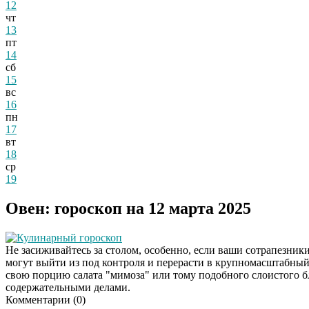
12
чт
13
пт
14
сб
15
вс
16
пн
17
вт
18
ср
19
Овен: гороскоп на 12 марта 2025
Кулинарный гороскоп
Не засиживайтесь за столом, особенно, если ваши сотрапезни
могут выйти из под контроля и перерасти в крупномасштабный
свою порцию салата "мимоза" или тому подобного слоистого бл
содержательными делами.
Комментарии (
0
)