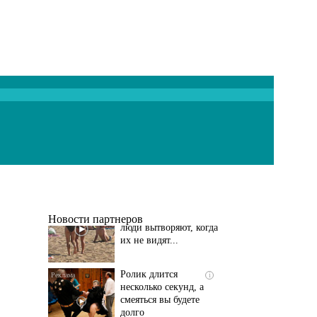
Скрытая камера на
i
пляже Крыма: Что
люди вытворяют, когда
их не видят...
Новости партнеров
Ролик длится
i
несколько секунд, а
смеяться вы будете
долго
Королева вагона
i
отожгла! Видео не