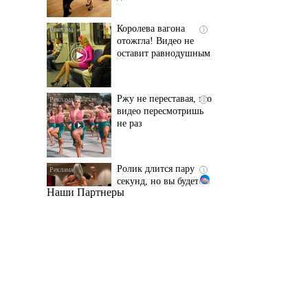
оставит равнодушным
Ржу не переставая, это
i
видео пересмотришь
не раз
Ролик длится пару
i
секунд, но вы будете в
шоке от увиденного
Наши Партнеры
Этот танец невесты
i
оставит вас без слов!
Пересмотрела 10 раз
Ролик из Омска: вы
i
будете смеяться долго