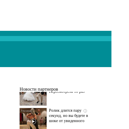
Этот танец невесты
i
оставит вас без слов!
Пересмотрела 10 раз
Новости партнеров
Ролик длится пару
i
секунд, но вы будете в
шоке от увиденного
Ролик из Омска: вы
i
будете смеяться долго