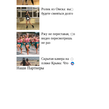
Ржу не переставая, это
i
видео пересмотришь
не раз
Скрытая камера на
i
пляже Крыма: Что
люди вытворяют, когда
их не видят...
Наши Партнеры
Ролик длится
i
несколько секунд, а
смеяться вы будете
долго
Королева вагона
i
отожгла! Видео не
оставит равнодушным