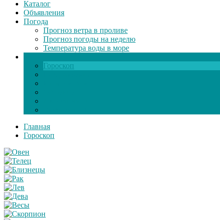
Каталог
Объявления
Погода
Прогноз ветра в проливе
Прогноз погоды на неделю
Температура воды в море
Инфо
Гороскоп
Поздравления
Игры онлайн
Общение
Автозапчасти
Экзамен по ПДД
Главная
Гороскоп