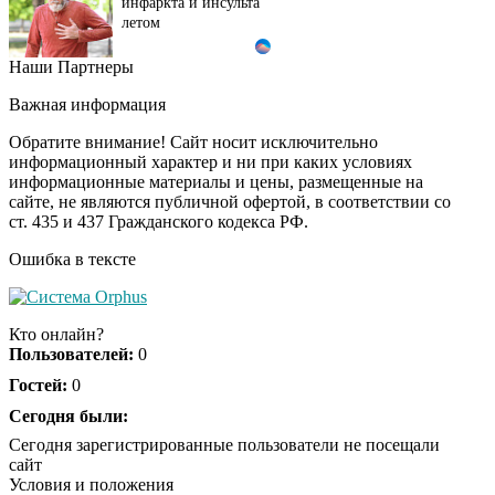
инфаркта и инсульта
летом
Наши Партнеры
Ролик длится пару
i
секунд, но вы будете в
Важная информация
шоке от увиденного
Обратите внимание! Сайт носит исключительно
информационный характер и ни при каких условиях
информационные материалы и цены, размещенные на
Ролик из Омска: вы
i
сайте, не являются публичной офертой, в соответствии со
будете смеяться долго
ст. 435 и 437 Гражданского кодекса РФ.
Ошибка в тексте
Королева вагона
i
отожгла! Видео не
Кто онлайн?
оставит равнодушным
Пользователей:
0
Гостей:
0
Сегодня были:
Сегодня зарегистрированные пользователи не посещали
сайт
Условия и положения