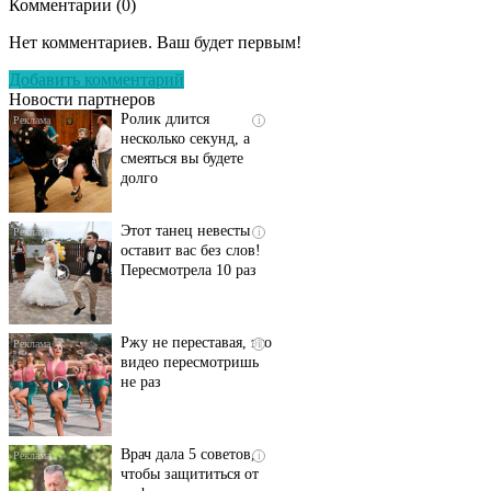
Комментарии (
0
)
Скрытая камера на
i
пляже Крыма: Что
Нет комментариев. Ваш будет первым!
люди вытворяют, когда
их не видят...
Добавить комментарий
Новости партнеров
Ролик длится
i
несколько секунд, а
смеяться вы будете
долго
Этот танец невесты
i
оставит вас без слов!
Пересмотрела 10 раз
Ржу не переставая, это
i
видео пересмотришь
не раз
Врач дала 5 советов,
i
чтобы защититься от