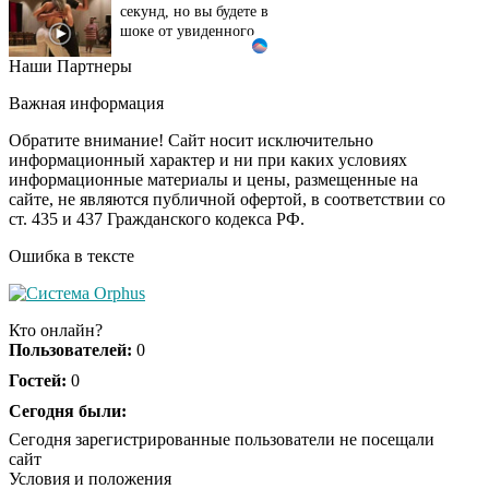
шоке от увиденного
Наши Партнеры
Взломали Telegram
i
Собчак - вот что
Важная информация
нашлось в переписках
Обратите внимание! Сайт носит исключительно
информационный характер и ни при каких условиях
информационные материалы и цены, размещенные на
Ролик из Омска: вы
i
сайте, не являются публичной офертой, в соответствии со
будете смеяться долго
ст. 435 и 437 Гражданского кодекса РФ.
Ошибка в тексте
Королева вагона
i
отожгла! Видео не
Кто онлайн?
оставит равнодушным
Пользователей:
0
Гостей:
0
Сегодня были:
Сегодня зарегистрированные пользователи не посещали
сайт
Условия и положения