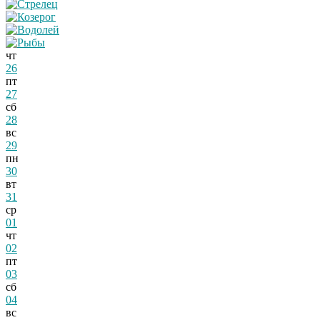
чт
26
пт
27
сб
28
вс
29
пн
30
вт
31
ср
01
чт
02
пт
03
сб
04
вс