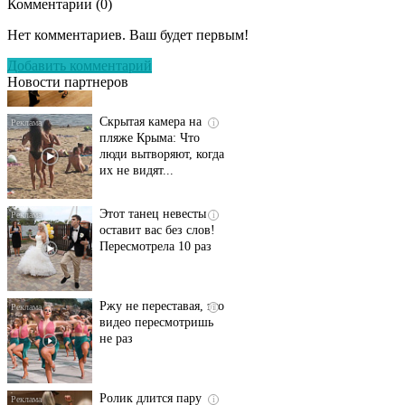
Комментарии (
0
)
Ролик длится
i
несколько секунд, а
Нет комментариев. Ваш будет первым!
смеяться вы будете
долго
Добавить комментарий
Новости партнеров
Скрытая камера на
i
пляже Крыма: Что
люди вытворяют, когда
их не видят...
Этот танец невесты
i
оставит вас без слов!
Пересмотрела 10 раз
Ржу не переставая, это
i
видео пересмотришь
не раз
Ролик длится пару
i
секунд, но вы будете в