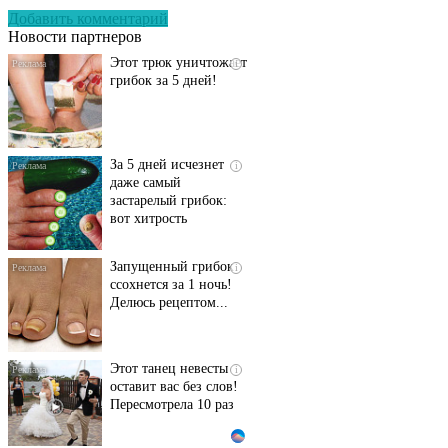
если перед сном…
Добавить комментарий
Новости партнеров
Этот трюк уничтожает
i
грибок за 5 дней!
За 5 дней исчезнет
i
даже самый
застарелый грибок:
вот хитрость
Запущенный грибок
i
ссохнется за 1 ночь!
Делюсь рецептом...
Этот танец невесты
i
оставит вас без слов!
Пересмотрела 10 раз