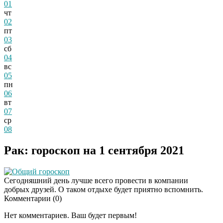
01
чт
02
пт
03
сб
04
вс
05
пн
06
вт
07
ср
08
Рак: гороскоп на 1 сентября 2021
Общий гороскоп
Сегодняшний день лучше всего провести в компании
добрых друзей. О таком отдыхе будет приятно вспомнить.
Комментарии (
0
)
Даже самый
i
запущенный грибок
Нет комментариев. Ваш будет первым!
исчезнет с корнем,