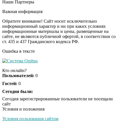
Наши Партнеры
Ролик длится пару
i
секунд, но вы будете в
Важная информация
шоке от увиденного
Обратите внимание! Сайт носит исключительно
информационный характер и ни при каких условиях
информационные материалы и цены, размещенные на
Ролик из Омска: вы
i
сайте, не являются публичной офертой, в соответствии со
будете смеяться долго
ст. 435 и 437 Гражданского кодекса РФ.
Ошибка в тексте
Ржу не переставая, это
i
видео пересмотришь
Кто онлайн?
не раз
Пользователей:
0
Гостей:
0
Скрытая камера на
Сегодня были:
i
пляже Крыма: Что
Сегодня зарегистрированные пользователи не посещали
люди вытворяют, когда
сайт
их не видят...
Условия и положения
Условия пользования сайтом
Ролик длится
i
несколько секунд, а