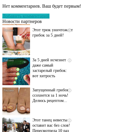
запущенный грибок
Нет комментариев. Ваш будет первым!
исчезнет с корнем,
если перед сном…
Добавить комментарий
Новости партнеров
Этот трюк уничтожает
i
грибок за 5 дней!
За 5 дней исчезнет
i
даже самый
застарелый грибок:
вот хитрость
Запущенный грибок
i
ссохнется за 1 ночь!
Делюсь рецептом...
Этот танец невесты
i
оставит вас без слов!
Пересмотрела 10 раз