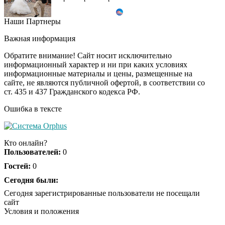
Наши Партнеры
Ролик длится пару
i
секунд, но вы будете в
Важная информация
шоке от увиденного
Обратите внимание! Сайт носит исключительно
информационный характер и ни при каких условиях
информационные материалы и цены, размещенные на
Ролик из Омска: вы
i
сайте, не являются публичной офертой, в соответствии со
будете смеяться долго
ст. 435 и 437 Гражданского кодекса РФ.
Ошибка в тексте
Ржу не переставая, это
i
видео пересмотришь
Кто онлайн?
не раз
Пользователей:
0
Гостей:
0
Скрытая камера на
Сегодня были:
i
пляже Крыма: Что
Сегодня зарегистрированные пользователи не посещали
люди вытворяют, когда
сайт
их не видят...
Условия и положения