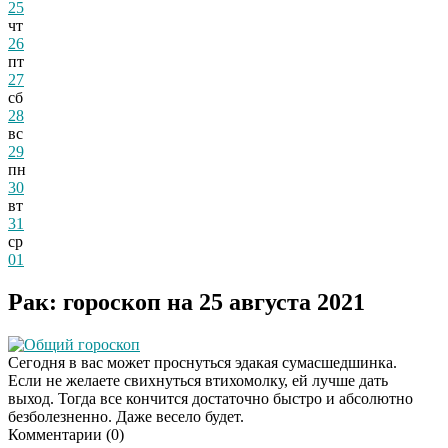
25
чт
26
пт
27
сб
28
вс
29
пн
30
вт
31
ср
01
Рак: гороскоп на 25 августа 2021
Общий гороскоп
Сегодня в вас может проснуться эдакая сумасшедшинка.
Если не желаете свихнуться втихомолку, ей лучше дать
выход. Тогда все кончится достаточно быстро и абсолютно
безболезненно. Даже весело будет.
Комментарии (
0
)
Даже самый
i