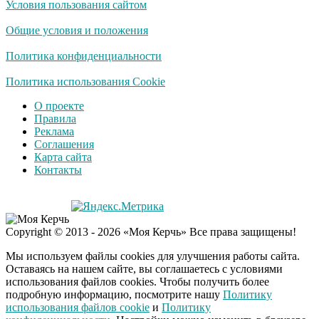
Условия пользования сайтом
Ролик длится
i
несколько секунд, а
Общие условия и положения
смеяться вы будете
долго
Политика конфиденциальности
Королева вагона
Политика использования Cookie
i
отожгла! Видео не
О проекте
оставит равнодушным
Правила
Реклама
Соглашения
Экс-бойфренд дочери
i
Карта сайта
Борисовой душил ее
Контакты
из-за макарон
Copyright © 2013 - 2026 «Моя Керчь» Все права защищены!
Мы используем файлы cookies для улучшения работы сайта.
Оставаясь на нашем сайте, вы соглашаетесь с условиями
использования файлов cookies. Чтобы получить более
подробную информацию, посмотрите нашу
Политику
использования файлов cookie
и
Политику