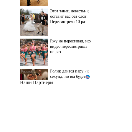
Пересмотрела 10 раз
Ржу не переставая, это
i
видео пересмотришь
не раз
Ролик длится пару
i
секунд, но вы будете в
шоке от увиденного
Наши Партнеры
Ролик из Омска: вы
i
будете смеяться долго
Королева вагона
i
отожгла! Видео не
оставит равнодушным