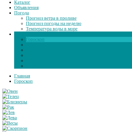
Каталог
Объявления
Погода
Прогноз ветра в проливе
Прогноз погоды на неделю
Температура воды в море
Инфо
Гороскоп
Поздравления
Игры онлайн
Общение
Автозапчасти
Экзамен по ПДД
Главная
Гороскоп