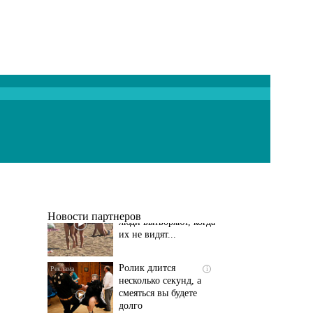
Скрытая камера на
i
пляже Крыма: Что
люди вытворяют, когда
их не видят...
Новости партнеров
Ролик длится
i
несколько секунд, а
смеяться вы будете
долго
Этот танец невесты
i
оставит вас без слов!