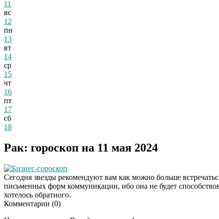
11
вс
12
пн
13
вт
14
ср
15
чт
16
пт
17
сб
18
Рак: гороскоп на 11 мая 2024
Бизнес-гороскоп
Сегодня звезды рекомендуют вам как можно больше встречатьс
письменных форм коммуникации, ибо она не будет способство
хотелось обратного.
Комментарии (
0
)