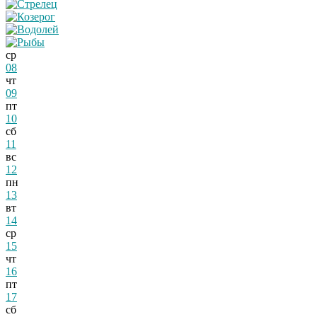
ср
08
чт
09
пт
10
сб
11
вс
12
пн
13
вт
14
ср
15
чт
16
пт
17
сб