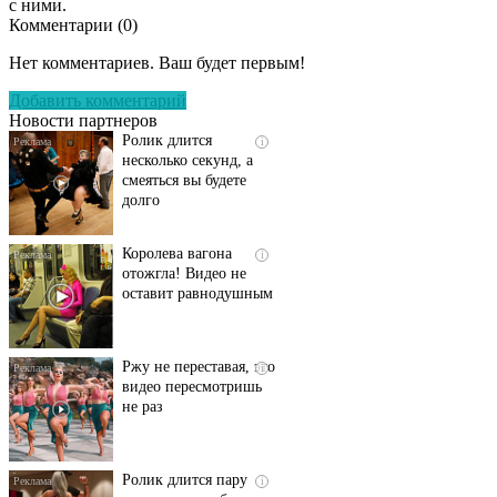
с ними.
Комментарии (
0
)
Скрытая камера на
i
пляже Крыма: Что
Нет комментариев. Ваш будет первым!
люди вытворяют, когда
их не видят...
Добавить комментарий
Новости партнеров
Ролик длится
i
несколько секунд, а
смеяться вы будете
долго
Королева вагона
i
отожгла! Видео не
оставит равнодушным
Ржу не переставая, это
i
видео пересмотришь
не раз
Ролик длится пару
i