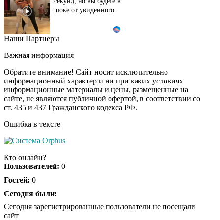
секунд, но вы будете в
шоке от увиденного
Наши Партнеры
Этот танец невесты
i
оставит вас без слов!
Важная информация
Пересмотрела 10 раз
Обратите внимание! Сайт носит исключительно
информационный характер и ни при каких условиях
информационные материалы и цены, размещенные на
Ролик из Омска: вы
i
сайте, не являются публичной офертой, в соответствии со
будете смеяться долго
ст. 435 и 437 Гражданского кодекса РФ.
Ошибка в тексте
Публичный удар
i
Зеленскому от Кличко:
Кто онлайн?
это настоящий вызов
Пользователей:
0
Гостей:
0
Сегодня были:
Сегодня зарегистрированные пользователи не посещали
сайт