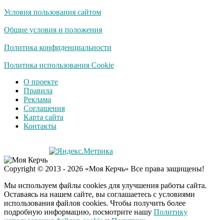
Условия пользования сайтом
Скрытая камера на
i
пляже Крыма: Что
Общие условия и положения
люди вытворяют, когда
их не видят...
Политика конфиденциальности
Ролик длится
Политика использования Cookie
i
несколько секунд, а
О проекте
смеяться вы будете
Правила
долго
Реклама
Соглашения
Королева вагона
i
Карта сайта
отожгла! Видео не
Контакты
оставит равнодушным
Copyright © 2013 - 2026 «Моя Керчь» Все права защищены!
Мы используем файлы cookies для улучшения работы сайта.
Оставаясь на нашем сайте, вы соглашаетесь с условиями
использования файлов cookies. Чтобы получить более
подробную информацию, посмотрите нашу
Политику