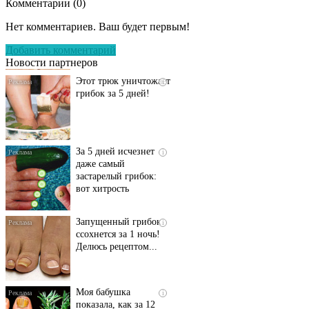
Комментарии (
0
)
Даже самый
i
запущенный грибок
Нет комментариев. Ваш будет первым!
исчезнет с корнем,
если перед сном…
Добавить комментарий
Новости партнеров
Этот трюк уничтожает
i
грибок за 5 дней!
За 5 дней исчезнет
i
даже самый
застарелый грибок:
вот хитрость
Запущенный грибок
i
ссохнется за 1 ночь!
Делюсь рецептом...
Моя бабушка
i
показала, как за 12