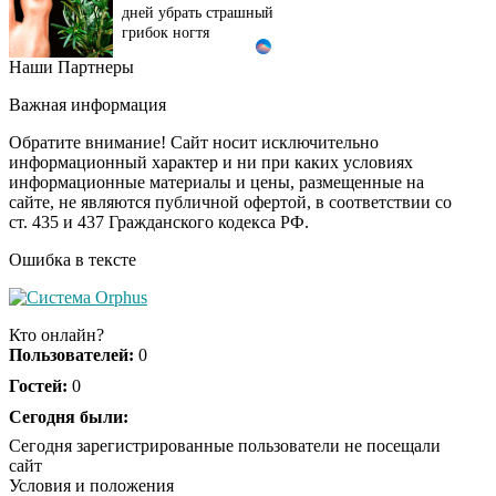
дней убрать страшный
грибок ногтя
Наши Партнеры
Этот танец невесты
i
оставит вас без слов!
Важная информация
Пересмотрела 10 раз
Обратите внимание! Сайт носит исключительно
информационный характер и ни при каких условиях
информационные материалы и цены, размещенные на
Ролик длится пару
i
сайте, не являются публичной офертой, в соответствии со
секунд, но вы будете в
ст. 435 и 437 Гражданского кодекса РФ.
шоке от увиденного
Ошибка в тексте
Ролик из Омска: вы
i
будете смеяться долго
Кто онлайн?
Пользователей:
0
Гостей:
0
Ржу не переставая, это
Сегодня были:
i
видео пересмотришь
Сегодня зарегистрированные пользователи не посещали
не раз
сайт
Условия и положения