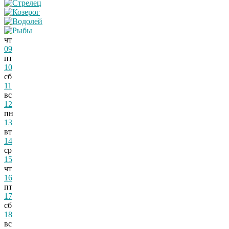
чт
09
пт
10
сб
11
вс
12
пн
13
вт
14
ср
15
чт
16
пт
17
сб
18
вс