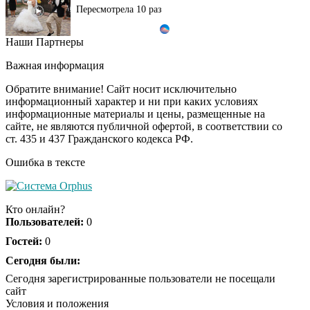
Пересмотрела 10 раз
Наши Партнеры
Ролик длится пару
i
секунд, но вы будете в
Важная информация
шоке от увиденного
Обратите внимание! Сайт носит исключительно
информационный характер и ни при каких условиях
информационные материалы и цены, размещенные на
Ролик из Омска: вы
i
сайте, не являются публичной офертой, в соответствии со
будете смеяться долго
ст. 435 и 437 Гражданского кодекса РФ.
Ошибка в тексте
Ржу не переставая, это
i
видео пересмотришь
Кто онлайн?
не раз
Пользователей:
0
Гостей:
0
Скрытая камера на
Сегодня были:
i
пляже Крыма: Что
Сегодня зарегистрированные пользователи не посещали
люди вытворяют, когда
сайт
их не видят...
Условия и положения