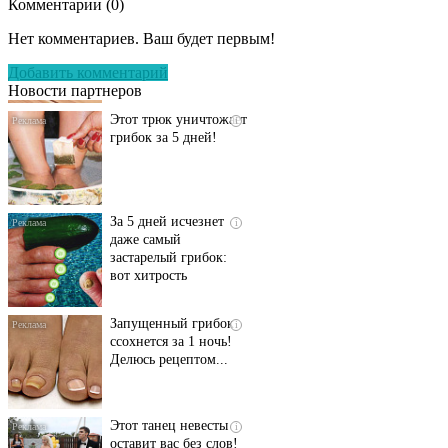
Комментарии (
0
)
Даже самый
i
запущенный грибок
Нет комментариев. Ваш будет первым!
исчезнет с корнем,
если перед сном…
Добавить комментарий
Новости партнеров
Этот трюк уничтожает
i
грибок за 5 дней!
За 5 дней исчезнет
i
даже самый
застарелый грибок:
вот хитрость
Запущенный грибок
i
ссохнется за 1 ночь!
Делюсь рецептом...
Этот танец невесты
i
оставит вас без слов!