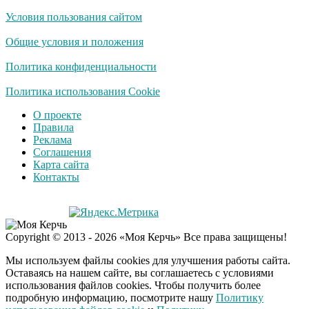
Условия пользования сайтом
Ролик длится
i
несколько секунд, а
Общие условия и положения
смеяться вы будете
долго
Политика конфиденциальности
Королева вагона
Политика использования Cookie
i
отожгла! Видео не
О проекте
оставит равнодушным
Правила
Реклама
Соглашения
Резиновая лента для
i
Карта сайта
дачи: альтернатива
Контакты
бетону, которую
выбирают садоводы
Copyright © 2013 - 2026 «Моя Керчь» Все права защищены!
Мы используем файлы cookies для улучшения работы сайта.
Оставаясь на нашем сайте, вы соглашаетесь с условиями
использования файлов cookies. Чтобы получить более
подробную информацию, посмотрите нашу
Политику