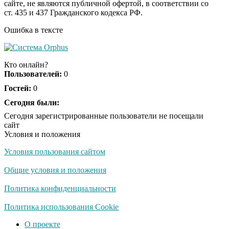
сайте, не являются публичной офертой, в соответствии со
будете смеяться долго
ст. 435 и 437 Гражданского кодекса РФ.
Ошибка в тексте
Ржу не переставая, это
i
видео пересмотришь
Кто онлайн?
не раз
Пользователей:
0
Гостей:
0
Скрытая камера на
Сегодня были:
i
пляже Крыма: Что
Сегодня зарегистрированные пользователи не посещали
люди вытворяют, когда
сайт
их не видят...
Условия и положения
Условия пользования сайтом
Ролик длится
i
несколько секунд, а
Общие условия и положения
смеяться вы будете
долго
Политика конфиденциальности
Королева вагона
Политика использования Cookie
i
отожгла! Видео не
О проекте
оставит равнодушным