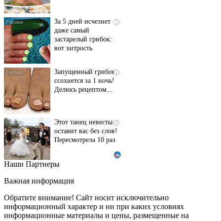
За 5 дней исчезнет
i
даже самый
застарелый грибок:
вот хитрость
Запущенный грибок
i
ссохнется за 1 ночь!
Делюсь рецептом...
Этот танец невесты
i
оставит вас без слов!
Пересмотрела 10 раз
Наши Партнеры
Ролик длится пару
i
секунд, но вы будете в
Важная информация
шоке от увиденного
Обратите внимание! Сайт носит исключительно
информационный характер и ни при каких условиях
информационные материалы и цены, размещенные на
Ролик из Омска: вы
i