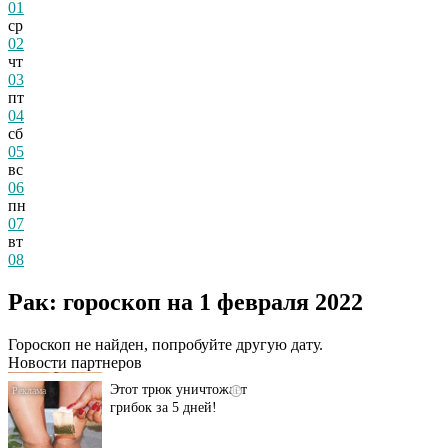
01
ср
02
чт
03
пт
04
сб
05
вс
06
пн
07
вт
08
Даже самый
i
запущенный грибок
Рак: гороскоп на 1 февраля 2022
исчезнет с корнем,
если перед сном…
Гороскоп не найден, попробуйте другую дату.
Новости партнеров
Этот трюк уничтожает
i
грибок за 5 дней!