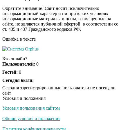
Пересмотрела 10 раз
Обратите внимание! Сайт носит исключительно
информационный характер и ни при каких условиях
информационные материалы и цены, размещенные на
Ролик длится пару
i
сайте, не являются публичной офертой, в соответствии со
секунд, но вы будете в
ст. 435 и 437 Гражданского кодекса РФ.
шоке от увиденного
Ошибка в тексте
Ролик из Омска: вы
i
будете смеяться долго
Кто онлайн?
Пользователей:
0
Гостей:
0
Ржу не переставая, это
Сегодня были:
i
видео пересмотришь
Сегодня зарегистрированные пользователи не посещали
не раз
сайт
Условия и положения
Условия пользования сайтом
Скрытая камера на
i
пляже Крыма: Что
Общие условия и положения
люди вытворяют, когда
их не видят...
Политика конфиденциальности