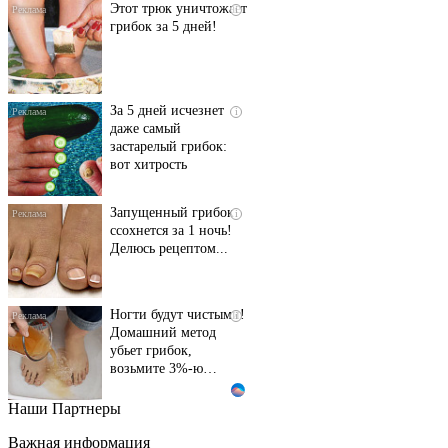
Этот трюк уничтожает
i
грибок за 5 дней!
За 5 дней исчезнет
i
даже самый
застарелый грибок:
вот хитрость
Запущенный грибок
i
ссохнется за 1 ночь!
Делюсь рецептом...
Ногти будут чистыми!
i
Домашний метод
убьет грибок,
возьмите 3%-ю…
Наши Партнеры
Этот танец невесты
i
оставит вас без слов!
Важная информация