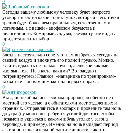
0
Любовный гороскоп
Сегодня вашему любимому человеку будет непросто
уговорить вас на какой-то поступок, который с его точки
зрения будет более чем правильным, естественным и
логичным, а с вашей - апофеозом безумства и
нелогичности. Компромисса, увы, звёзды тут не видят:
придётся делать выбор.
0
Эротический гороскоп
Звезды настоятельно советуют вам выбраться сегодня на
свежий воздух и вдохнуть его полной грудью. Можно,
кстати, вдыхать не только грудью, а еще кое-какими
частями тела. Не знаете, какими? Вот заодно и
потренируетесь! Главное, «напарника по тренировкам»
захватите – он вам поможет на первых порах…
0
Антигороскоп
Вы дано не общались с миром природы, особенно не с
местной его частью, а с обитателями мест отдаленных и
странных. Отправляйтесь в зоопарк и проведите там ночь
до утра (ну много ли требуется усилий для того, чтобы
незаметно укрыться в каком-нибудь уголке у загона
верблюда, к примеру). Именно на ночь выпадает период
активности значительной части живности, так что