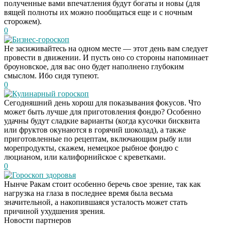
полученные вами впечатления будут богаты и новы (для
вящей полноты их можно пообщаться еще и с ночным
сторожем).
0
Бизнес-гороскоп
Не засиживайтесь на одном месте — этот день вам следует
провести в движении. И пусть оно со стороны напоминает
броуновское, для вас оно будет наполнено глубоким
смыслом. Ибо сидя тупеют.
0
Кулинарный гороскоп
Сегодняшний день хорош для показывания фокусов. Что
может быть лучше для приготовления фондю? Особенно
удачны будут сладкие варианты (когда кусочки бисквита
или фруктов окунаются в горячий шоколад), а также
приготовленные по рецептам, включающим рыбу или
морепродукты, скажем, немецкое рыбное фондю с
люцианом, или калифорнийское с креветками.
0
Гороскоп здоровья
Даже самый
i
Нынче Ракам стоит особенно беречь свое зрение, так как
запущенный грибок
нагрузка на глаза в последнее время была весьма
исчезнет с корнем,
значительной, а накопившаяся усталость может стать
если перед сном…
причиной ухудшения зрения.
Новости партнеров