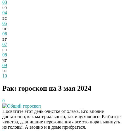
03
сб
04
вс
05
пн
06
вт
07
ср
08
чт
09
пт
10
Рак: гороскоп на 3 мая 2024
0
Общий гороскоп
Посвятите этот день очистке от хлама. Его вполне
достаточно, как материального, так и духовного. Разбитые
чувства, давнишние переживания - все это пора выкинуть
из головы. А заодно и в доме прибраться.