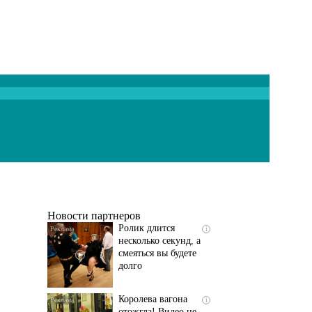
Скрытая камера на
i
пляже Крыма: Что
люди вытворяют, когда
их не видят...
Новости партнеров
Ролик длится
i
несколько секунд, а
смеяться вы будете
долго
Королева вагона
i
отожгла! Видео не