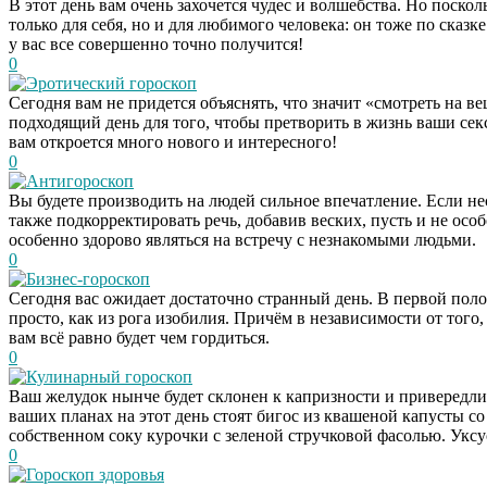
В этот день вам очень захочется чудес и волшебства. Но поско
только для себя, но и для любимого человека: он тоже по сказк
у вас все совершенно точно получится!
0
Эротический гороскоп
Сегодня вам не придется объяснять, что значит «смотреть на в
подходящий день для того, чтобы претворить в жизнь ваши се
вам откроется много нового и интересного!
0
Антигороскоп
Вы будете производить на людей сильное впечатление. Если не
также подкорректировать речь, добавив веских, пусть и не ос
особенно здорово являться на встречу с незнакомыми людьми.
0
Бизнес-гороскоп
Сегодня вас ожидает достаточно странный день. В первой полов
просто, как из рога изобилия. Причём в независимости от того
вам всё равно будет чем гордиться.
0
Кулинарный гороскоп
Ваш желудок нынче будет склонен к капризности и привередлив
ваших планах на этот день стоят бигос из квашеной капусты с
собственном соку курочки с зеленой стручковой фасолью. Уксу
0
Гороскоп здоровья