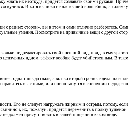
льку ждать их неоткуда, придется создавать своими руками. Прич
е соскучился. И хотя вы пока не настоящий волшебник, а только у
ещи с разных сторон», вы в этом и сами отлично разберетесь. Са
ксуальные умения. Посмотрите на привычные вещи с другой сто
сколько подредактировать свой внешний вид, придав ему яркости
обо цензурных идиом, эффект вообще будет убийственным. В тако
ине - одна тишь да гладь, а вот во второй срочные дела посыпл
, справитесь вы с ними, или они останутся в состоянии недодела
ости. Его не следует нагружать жирным и острым, потому, если
о свининой, их, пожалуй, придется переменить в пользу тушеной 
с не должен присутствовать в вашей пище ни в каком виде.