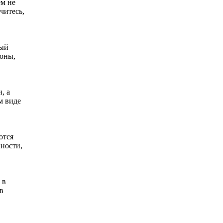
ем не
читесь,
мый
роны,
, а
м виде
ются
нности,
 в
в