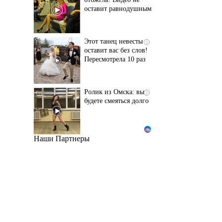
оставит равнодушным
Этот танец невесты
i
оставит вас без слов!
Пересмотрела 10 раз
Ролик из Омска: вы
i
будете смеяться долго
Наши Партнеры
Ржу не переставая, это
i
видео пересмотришь
не раз
Ролик длится пару
i
секунд, но вы будете в
шоке от увиденного