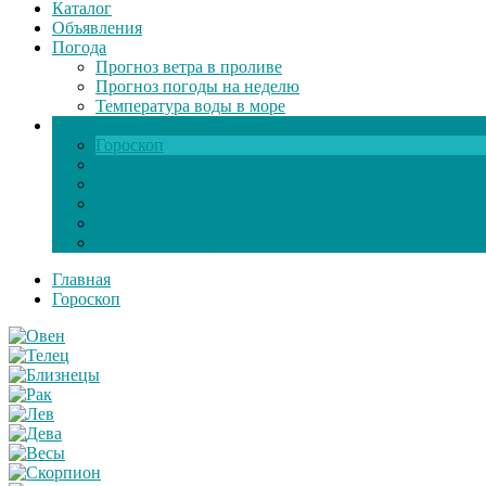
Каталог
Объявления
Погода
Прогноз ветра в проливе
Прогноз погоды на неделю
Температура воды в море
Инфо
Гороскоп
Поздравления
Игры онлайн
Общение
Автозапчасти
Экзамен по ПДД
Главная
Гороскоп