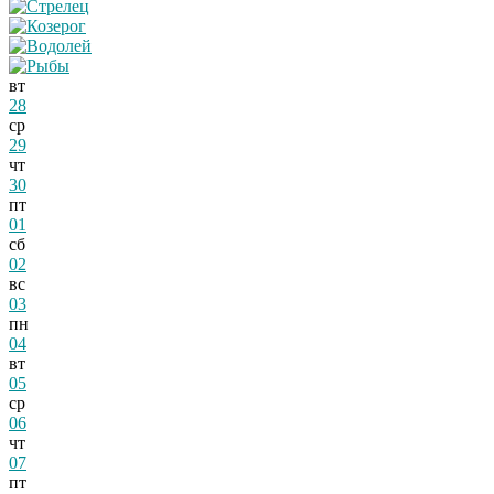
вт
28
ср
29
чт
30
пт
01
сб
02
вс
03
пн
04
вт
05
ср
06
чт
07
пт