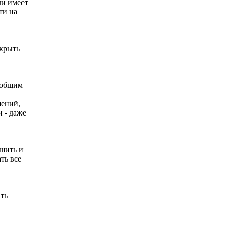
ли имеет
ти на
акрыть
ь общим
шений,
и - даже
дшить и
ть все
ать