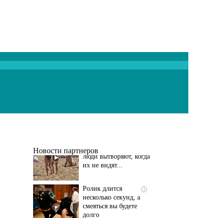
Скрытая камера на
i
пляже Крыма: Что
люди вытворяют, когда
их не видят...
Новости партнеров
Ролик длится
i
несколько секунд, а
смеяться вы будете
долго
Взломали Telegram
i
Собчак - вот что