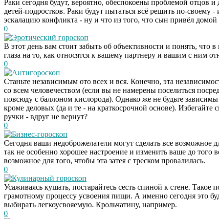
Раки сегодня будут, вероятно, обеспокоены проблемой отцов и 
детей-подростков. Раки будут пытаться всё решить по-своему -
эскалацию конфликта - ну и что из того, что сын привёл домой
0
Эротический гороскоп
В этот день вам стоит забыть об объективности и понять, что 
глаза на то, как относятся к вашему партнеру и вашим с ним о
0
Антигороскоп
Станьте независимым ото всех и вся. Конечно, эта независимо
со всем человечеством (если вы не намерены поселиться посре
повсюду с баллоном кислорода). Однако же не будьте зависимы 
кроме деловых (да и те - на краткосрочной основе). Избегайте
ручки - вдруг не вернут?
0
Бизнес-гороскоп
Сегодня ваши недоброжелатели могут сделать все возможное дл
так не особенно хорошее настроение и изменить ваше до того в
возможное для того, чтобы эта затея с треском провалилась.
0
Кулинарный гороскоп
Усаживаясь кушать, постарайтесь сесть спиной к стене. Такое
грамотному процессу усвоения пищи. А именно сегодня это бу
выбирать легкоусвояемую. Крольчатину, например.
0