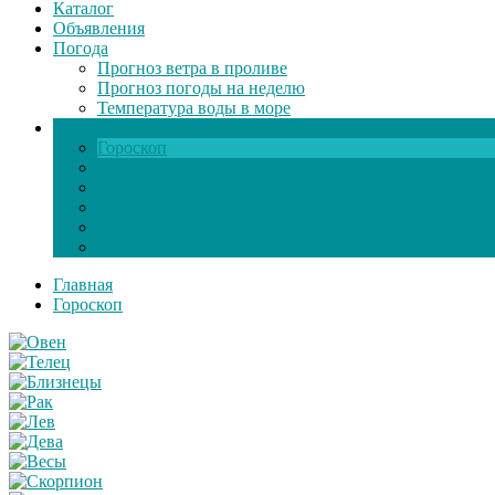
Каталог
Объявления
Погода
Прогноз ветра в проливе
Прогноз погоды на неделю
Температура воды в море
Инфо
Гороскоп
Поздравления
Игры онлайн
Общение
Автозапчасти
Экзамен по ПДД
Главная
Гороскоп