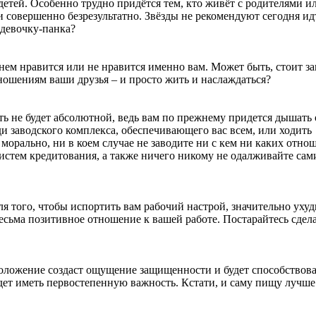
детей. Особенно трудно придётся тем, кто живёт с родителями и
 и совершенно безрезультатно. Звёзды не рекомендуют сегодня ид
 девочку-панка?
в нем нравится или не нравится именно вам. Может быть, стоит з
тношениям ваши друзья – и просто жить и наслаждаться?
сть не будет абсолютной, ведь вам по прежнему придется дышат
ди заводского комплекса, обеспечивающего вас всем, или ходить
морально, ни в коем случае не заводите ни с кем ни каких отно
 систем кредитования, а также ничего никому не одалживайте сам
я того, чтобы испортить вам рабочий настрой, значительно уху
есьма позитивное отношение к вашей работе. Постарайтесь сдела
 положение создаст ощущение защищенности и будет способствов
дет иметь первостепенную важность. Кстати, и саму пищу лучше