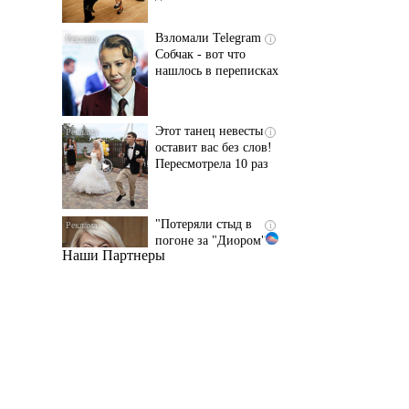
нашлось в переписках
Этот танец невесты
i
оставит вас без слов!
Пересмотрела 10 раз
"Потеряли стыд в
i
погоне за "Диором":
Поплавская вмазала
семейке Плющенко
Наши Партнеры
Ржу не переставая, это
i
видео пересмотришь
не раз
Ролик длится пару
i
секунд, но вы будете в
шоке от увиденного