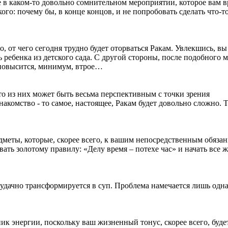
в каком-то довольно сомнительном мероприятии, которое вам в
кого: почему бы, в конце концов, и не попробовать сделать что-т
о, от чего сегодня трудно будет оторваться Ракам. Увлекшись, вы
ть ребенка из детского сада. С другой стороны, после подобного
 повысится, минимум, втрое…
-то из них может быть весьма перспективным с точки зрения
комство - то самое, настоящее, Ракам будет довольно сложно. Т
едметы, которые, скорее всего, к вашим непосредственным обяза
ать золотому правилу: «Делу время – потехе час» и начать все ж
удачно трансформируется в суп. Проблема намечается лишь одна
к энергии, поскольку ваш жизненный тонус, скорее всего, буде