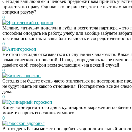
Сегодня ваш любимый человек предложит вам принять участие 
придется по нраву. Однако кто не рискует, тот не пьет шампанс
вопреки разуму?
0
Эротический гороскоп
Мелкие, «птичьи» поцелуи в губы и всего тела партнера – это т
способны опоздать на работу, учебу или вообще забудете забра
тактильного контакта ваша бдительность и сосредоточенность
0
Антигороскоп
Не стоит сегодня отказываться от случайных знакомств. Какое
романтических отношений. Правда, определить какое именно зна
давайте свой телефон всем желающим - на всякий случай.
0
Бизнес-гороскоп
Сегодня вы будете очень часто отвлекаться на посторонние пр
не будут иметь никакого отношения. Постарайтесь все же следов
дела.
0
Кулинарный гороскоп
Кипучая энергия этого дня в кулинарном выражении особенно 
можете сварить его слишком много.
0
Гороскоп здоровья
В этот день Ракам может понадобиться дополнительный источни