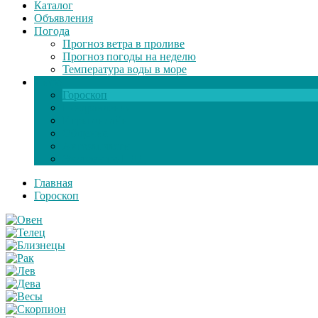
Каталог
Объявления
Погода
Прогноз ветра в проливе
Прогноз погоды на неделю
Температура воды в море
Инфо
Гороскоп
Поздравления
Игры онлайн
Общение
Автозапчасти
Экзамен по ПДД
Главная
Гороскоп