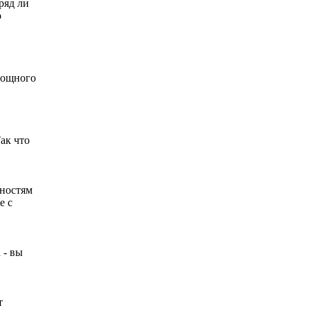
ряд ли
о
 мощного
ак что
нностям
е с
 - вы
т