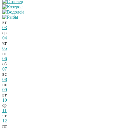
вт
03
ср
04
чт
05
пт
06
сб
07
вс
08
пн
09
вт
10
ср
11
чт
12
пт