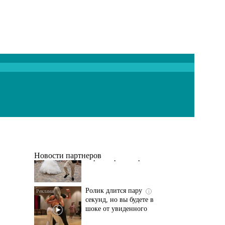
Этот танец невесты
i
оставит вас без слов!
Пересмотрела 10 раз
Новости партнеров
Ролик длится пару
i
секунд, но вы будете в
шоке от увиденного
Ролик из Омска: вы
i
будете смеяться долго