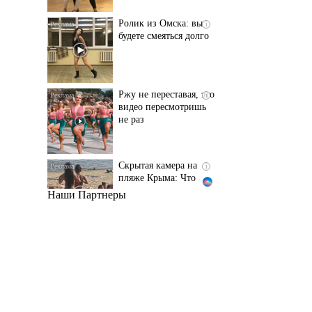
Ржу не переставая, это
i
видео пересмотришь
не раз
Скрытая камера на
i
пляже Крыма: Что
люди вытворяют, когда
их не видят...
Наши Партнеры
Ролик длится
i
несколько секунд, а
смеяться вы будете
долго
Королева вагона
i
отожгла! Видео не
оставит равнодушным