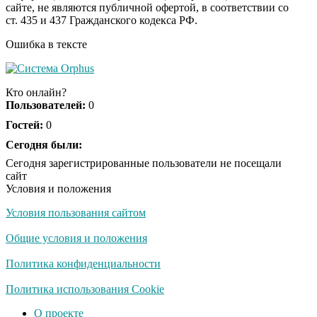
сайте, не являются публичной офертой, в соответствии со
отожгла! Видео не
ст. 435 и 437 Гражданского кодекса РФ.
оставит равнодушным
Ошибка в тексте
Семью убитого в
i
Петербурге мальчика
Кто онлайн?
ждут проверки
Пользователей:
0
Гостей:
0
Сегодня были:
Сегодня зарегистрированные пользователи не посещали
сайт
Условия и положения
Условия пользования сайтом
Общие условия и положения
Политика конфиденциальности
Политика использования Cookie
О проекте