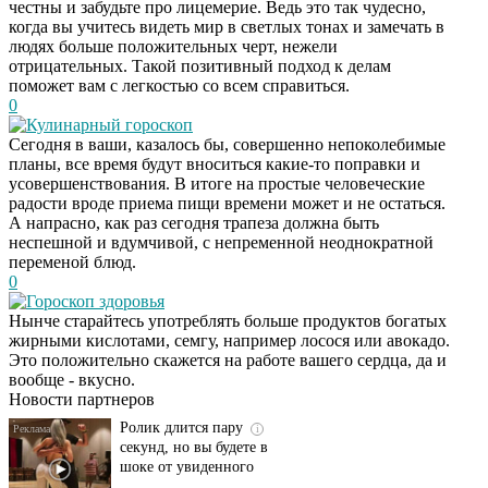
честны и забудьте про лицемерие. Ведь это так чудесно,
когда вы учитесь видеть мир в светлых тонах и замечать в
людях больше положительных черт, нежели
отрицательных. Такой позитивный подход к делам
поможет вам с легкостью со всем справиться.
0
Кулинарный гороскоп
Сегодня в ваши, казалось бы, совершенно непоколебимые
планы, все время будут вноситься какие-то поправки и
усовершенствования. В итоге на простые человеческие
радости вроде приема пищи времени может и не остаться.
А напрасно, как раз сегодня трапеза должна быть
неспешной и вдумчивой, с непременной неоднократной
переменой блюд.
0
Гороскоп здоровья
Этот танец невесты
i
Нынче старайтесь употреблять больше продуктов богатых
оставит вас без слов!
жирными кислотами, семгу, например лосося или авокадо.
Пересмотрела 10 раз
Это положительно скажется на работе вашего сердца, да и
вообще - вкусно.
Новости партнеров
Ролик длится пару
i
секунд, но вы будете в
шоке от увиденного