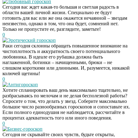
Любовный гороскоп
Сегодня вас ждет какая-то большая и светлая радость в
области вашей личной жизни. Специально ее будут
готовить для вас или же она окажется нечаянной – звездам
неизвестно, однако в том, что она будет, сомнений нет.
Только не пропустите ее, разглядите, заметьте!
0
Эротический гороскоп
Раки сегодня склонны обращать повышенное внимание на
чистоплотность и аккуратность своего потенциального
любовника. В идеале его рубашка должна быть
наглаженной, ботинки – начищенными, брюки – не
слишком короткими или длинными. И, разумеется, никакой
колючей щетины!
0
Антигороскоп
Хотите спланировать ваш день максимально тщательно, не
разбрасываясь по мелочам и не делая бесполезной работы?
Спросите о том, что делать у звезд. Соберите максимально
большое число разнообразных гороскопов и сопоставьте их.
Если полного единодушия не наблюдается, рассчитайте в
процентах адекватность того или иного поведения.
0
Бизнес-гороскоп
Сегодня не скрывайте своих чувств, будьте открыты,