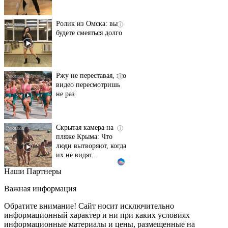
Ролик из Омска: вы
i
будете смеяться долго
Ржу не переставая, это
i
видео пересмотришь
не раз
Скрытая камера на
i
пляже Крыма: Что
люди вытворяют, когда
их не видят...
Наши Партнеры
Ролик длится
i
несколько секунд, а
Важная информация
смеяться вы будете
долго
Обратите внимание! Сайт носит исключительно
информационный характер и ни при каких условиях
информационные материалы и цены, размещенные на
Королева вагона
i