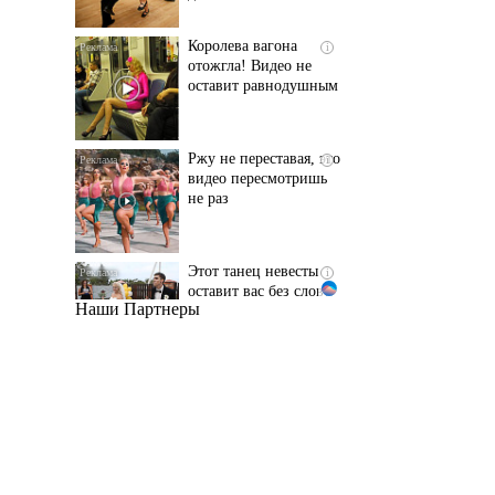
оставит равнодушным
Ржу не переставая, это
i
видео пересмотришь
не раз
Этот танец невесты
i
оставит вас без слов!
Пересмотрела 10 раз
Наши Партнеры
Ролик длится пару
i
секунд, но вы будете в
шоке от увиденного
Ролик из Омска: вы
i
будете смеяться долго