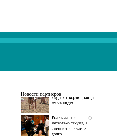
Скрытая камера на
i
пляже Крыма: Что
люди вытворяют, когда
их не видят...
Новости партнеров
Ролик длится
i
несколько секунд, а
смеяться вы будете
долго
Королева вагона
i
отожгла! Видео не