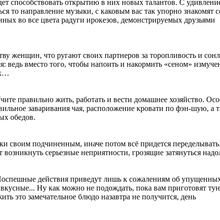
дет способствовать открытию в них новых талантов. С удивлени
ься то направление музыки, с каковым вас так упорно знакомят 
ных во все цвета радуги ирокезов, демонстрируемых друзьями
у женщин, что ругают своих партнеров за торопливость и сонл
я: ведь вместо того, чтобы напоить и накормить «сеном» измуче
ах…
Учите правильно жить, работать и вести домашнее хозяйство. Ос
ильное заваривания чая, расположение кровати по фэн-шую, а 
ых обедов.
вки своим подчиненным, иначе потом всё придется переделывать
т возникнуть серьезные неприятности, грозящие затянуться надо
. Поспешные действия приведут лишь к сожалениям об упущенных
 вкусные... Ну как можно не подождать, пока вам приготовят тун
ить это замечательное блюдо назавтра не получится, день