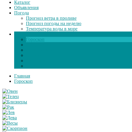
Каталог
Объявления
Погода
Прогноз ветра в проливе
Прогноз погоды на неделю
Температура воды в море
Инфо
Гороскоп
Поздравления
Игры онлайн
Общение
Автозапчасти
Экзамен по ПДД
Главная
Гороскоп