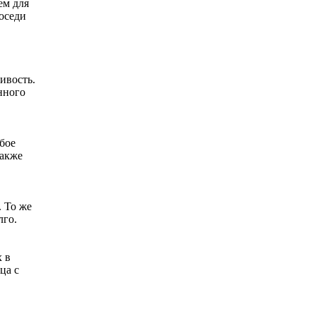
ем для
соседи
ивость.
нного
обое
также
. То же
лго.
 в
ца с