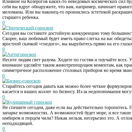
Влияние на Козерогов каких-то неведомых космических сил бу
себя вы вдруг обнаружите, что вам, например, начинает нравит
меломаны. Или вы наконец-то прониклись эстетикой раскрашен
старшего ребенка.
0
Эротический гороскоп
Сегодня вы составите достойную конкуренцию тому большинств
Скорее, ваш любимый будет иметь право слегка на вас обидетьс
яростной скачкой «гнедого», вы вырубитесь прямо на его глаз
0
Антигороскоп
Несите людям свет разума. Ходите по гостям и поучайте всех. 
внимание уделяйте таким животрепещущим моментам, как прав
симметричное расположение столовых приборов во время зван
0
Бизнес-гороскоп
Старайтесь сегодня давать как можно более четкие формулиро
касается и ваших коллег по бизнесу. Из-за недопонимания могу
0
Кулинарный гороскоп
Не спешите сегодня, даже если вы действительно торопитесь
запарке возможностях. А возможностей будет море, и все такие
имбирем и перцем чили? Никак нельзя, несерьезно это. А отлож
неподходящий.
0