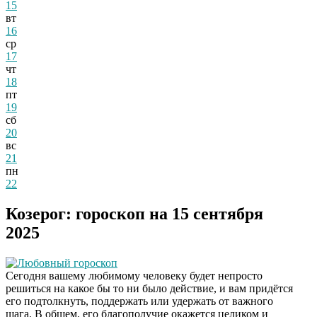
15
вт
16
ср
17
чт
18
пт
19
сб
20
вс
21
пн
22
Козерог: гороскоп на 15 сентября
2025
Любовный гороскоп
Сегодня вашему любимому человеку будет непросто
решиться на какое бы то ни было действие, и вам придётся
его подтолкнуть, поддержать или удержать от важного
шага. В общем, его благополучие окажется целиком и