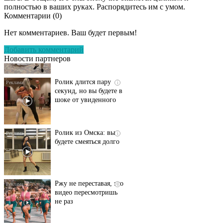
полностью в ваших руках. Распорядитесь им с умом.
Комментарии (
0
)
Этот танец невесты
i
оставит вас без слов!
Нет комментариев. Ваш будет первым!
Пересмотрела 10 раз
Добавить комментарий
Новости партнеров
Ролик длится пару
i
секунд, но вы будете в
шоке от увиденного
Ролик из Омска: вы
i
будете смеяться долго
Ржу не переставая, это
i
видео пересмотришь
не раз
Скрытая камера на
i