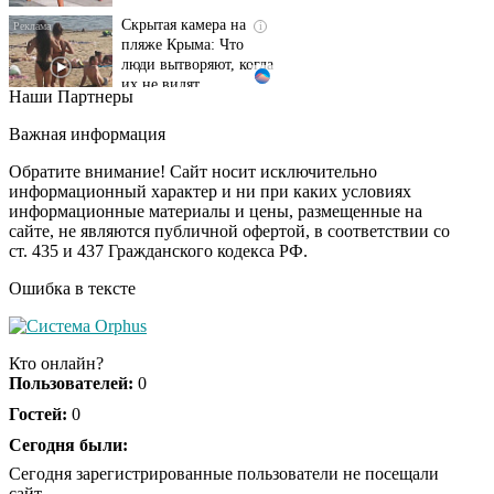
пляже Крыма: Что
люди вытворяют, когда
их не видят...
Наши Партнеры
Ролик длится
i
несколько секунд, а
Важная информация
смеяться вы будете
долго
Обратите внимание! Сайт носит исключительно
информационный характер и ни при каких условиях
информационные материалы и цены, размещенные на
Королева вагона
i
сайте, не являются публичной офертой, в соответствии со
отожгла! Видео не
ст. 435 и 437 Гражданского кодекса РФ.
оставит равнодушным
Ошибка в тексте
Забывший о
i
патриотизме
Кто онлайн?
Плющенко отправляет
Пользователей:
0
сына выступать за
Азербайджан
Гостей:
0
Сегодня были:
Сегодня зарегистрированные пользователи не посещали
сайт