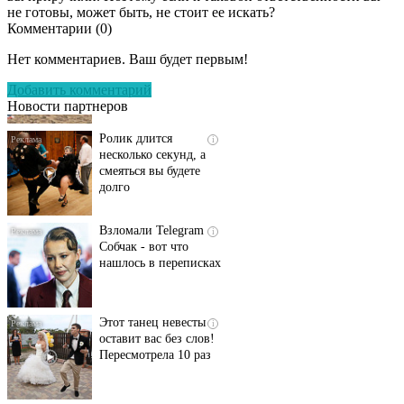
не готовы, может быть, не стоит ее искать?
Комментарии (
0
)
Скрытая камера на
i
пляже Крыма: Что
Нет комментариев. Ваш будет первым!
люди вытворяют, когда
их не видят...
Добавить комментарий
Новости партнеров
Ролик длится
i
несколько секунд, а
смеяться вы будете
долго
Взломали Telegram
i
Собчак - вот что
нашлось в переписках
Этот танец невесты
i
оставит вас без слов!
Пересмотрела 10 раз
"Потеряли стыд в
i