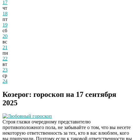
17
чт
18
пт
19
сб
20
вс
21
пн
22
вт
23
ср
24
Козерог: гороскоп на 17 сентября
2025
Любовный гороскоп
Строя глазки очередному представителю
противоположного пола, не забывайте о том, что вы несете
некоторую ответственность за тех, кто в вас влюблен, кого
вы приручили. Поэтому если к таковой ответственности вы