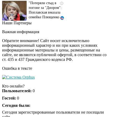
погоне за "Диором":
Поплавская вмазала
семейке Плющенко
Наши Партнеры
Ржу не переставая, это
i
видео пересмотришь
Важная информация
не раз
Обратите внимание! Сайт носит исключительно
информационный характер и ни при каких условиях
информационные материалы и цены, размещенные на
Ролик длится пару
i
сайте, не являются публичной офертой, в соответствии со
секунд, но вы будете в
ст. 435 и 437 Гражданского кодекса РФ.
шоке от увиденного
Ошибка в тексте
Ролик из Омска: вы
i
будете смеяться долго
Кто онлайн?
Пользователей:
0
Гостей:
0
Королева вагона
Сегодня были:
i
отожгла! Видео не
Сегодня зарегистрированные пользователи не посещали
оставит равнодушным
сайт