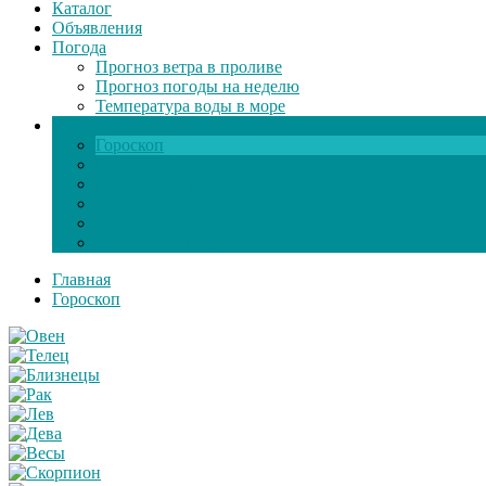
Каталог
Объявления
Погода
Прогноз ветра в проливе
Прогноз погоды на неделю
Температура воды в море
Инфо
Гороскоп
Поздравления
Игры онлайн
Общение
Автозапчасти
Экзамен по ПДД
Главная
Гороскоп