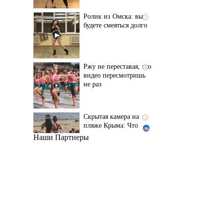
Ржу не переставая, это
i
видео пересмотришь
не раз
Скрытая камера на
i
пляже Крыма: Что
люди вытворяют, когда
их не видят...
Наши Партнеры
Ролик длится
i
несколько секунд, а
смеяться вы будете
долго
Королева вагона
i
отожгла! Видео не
оставит равнодушным