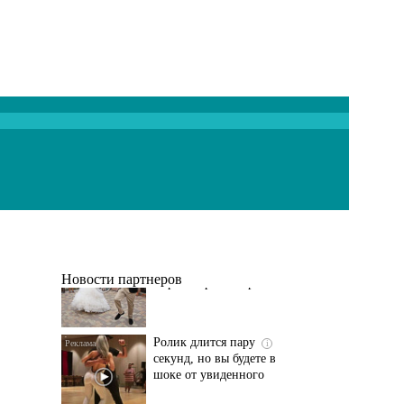
Этот танец невесты
i
оставит вас без слов!
Пересмотрела 10 раз
Новости партнеров
Ролик длится пару
i
секунд, но вы будете в
шоке от увиденного
Ролик из Омска: вы
i
будете смеяться долго