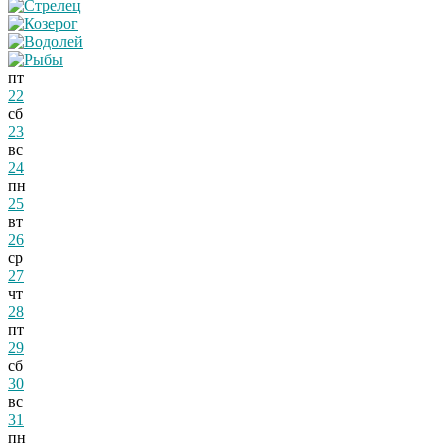
пт
22
сб
23
вс
24
пн
25
вт
26
ср
27
чт
28
пт
29
сб
30
вс
31
пн