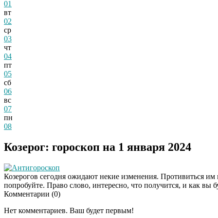
01
вт
02
ср
03
чт
04
пт
05
сб
06
вс
07
пн
08
Козерог: гороскоп на 1 января 2024
Антигороскоп
Козерогов сегодня ожидают некие изменения. Противиться им н
попробуйте. Право слово, интересно, что получится, и как вы б
Комментарии (
0
)
Нет комментариев. Ваш будет первым!