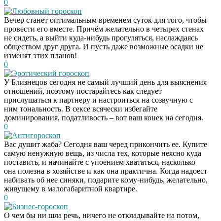
0
Любовный гороскоп
Вечер станет оптимальным временем суток для того, чтобы
провести его вместе. Причём желательно в четырех стенах
не сидеть, а выйти куда-нибудь прогуляться, наслаждаясь
обществом друг друга. И пусть даже возможные осадки не
изменят этих планов!
0
Эротический гороскоп
У Близнецов сегодня не самый лучший день для выяснения
отношений, поэтому постарайтесь как следует
прислушаться к партнеру и настроиться на созвучную с
ним тональность. В сексе всячески избегайте
доминирования, податливость – вот ваш конек на сегодня.
0
Антигороскоп
Вас душит жаба? Сегодня ваш черед прикончить ее. Купите
самую ненужную вещь, из числа тех, которые неясно куда
поставить, и начинайте с упоением хвататься, насколько
она полезна в хозяйстве и как она практична. Когда надоест
набивать об нее синяки, подарите кому-нибудь, желательно,
живущему в малогабаритной квартире.
0
Бизнес-гороскоп
О чем бы ни шла речь, ничего не откладывайте на потом,