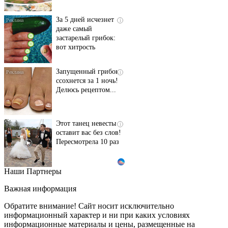
За 5 дней исчезнет
i
даже самый
застарелый грибок:
вот хитрость
Запущенный грибок
i
ссохнется за 1 ночь!
Делюсь рецептом...
Этот танец невесты
i
оставит вас без слов!
Пересмотрела 10 раз
Наши Партнеры
Ролик длится пару
i
секунд, но вы будете в
Важная информация
шоке от увиденного
Обратите внимание! Сайт носит исключительно
информационный характер и ни при каких условиях
информационные материалы и цены, размещенные на
Ролик из Омска: вы
i