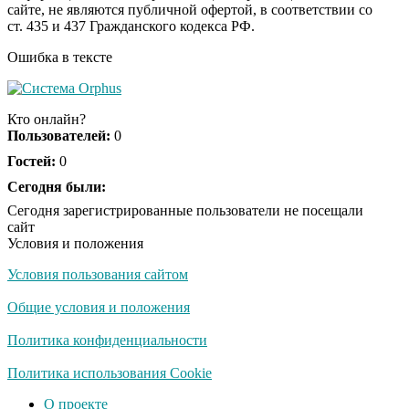
сайте, не являются публичной офертой, в соответствии со
будете смеяться долго
ст. 435 и 437 Гражданского кодекса РФ.
Ошибка в тексте
Ржу не переставая, это
i
видео пересмотришь
Кто онлайн?
не раз
Пользователей:
0
Гостей:
0
Скрытая камера на
Сегодня были:
i
пляже Крыма: Что
Сегодня зарегистрированные пользователи не посещали
люди вытворяют, когда
сайт
их не видят...
Условия и положения
Условия пользования сайтом
Ролик длится
i
несколько секунд, а
Общие условия и положения
смеяться вы будете
долго
Политика конфиденциальности
Королева вагона
Политика использования Cookie
i
отожгла! Видео не
О проекте
оставит равнодушным