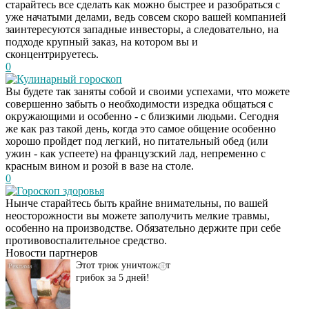
старайтесь все сделать как можно быстрее и разобраться с
уже начатыми делами, ведь совсем скоро вашей компанией
заинтересуются западные инвесторы, а следовательно, на
подходе крупный заказ, на котором вы и
сконцентрируетесь.
0
Кулинарный гороскоп
Вы будете так заняты собой и своими успехами, что можете
совершенно забыть о необходимости изредка общаться с
окружающими и особенно - с близкими людьми. Сегодня
же как раз такой день, когда это самое общение особенно
хорошо пройдет под легкий, но питательный обед (или
ужин - как успеете) на французский лад, непременно с
красным вином и розой в вазе на столе.
0
Гороскоп здоровья
Даже самый
i
Нынче старайтесь быть крайне внимательны, по вашей
запущенный грибок
неосторожности вы можете заполучить мелкие травмы,
исчезнет с корнем,
особенно на производстве. Обязательно держите при себе
если перед сном…
противовоспалительное средство.
Новости партнеров
Этот трюк уничтожает
i
грибок за 5 дней!