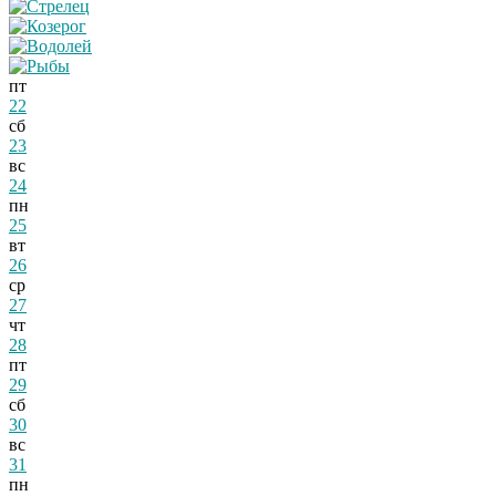
пт
22
сб
23
вс
24
пн
25
вт
26
ср
27
чт
28
пт
29
сб
30
вс
31
пн