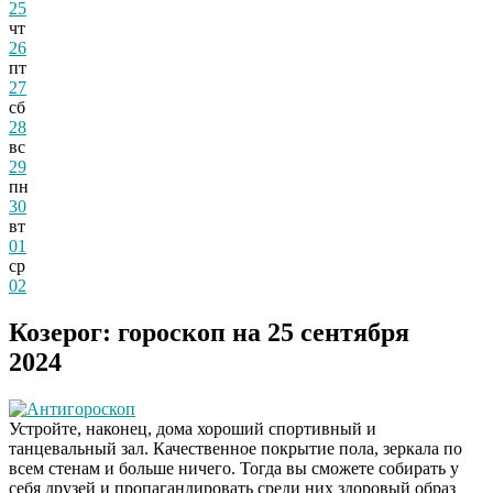
25
чт
26
пт
27
сб
28
вс
29
пн
30
вт
01
ср
02
Козерог: гороскоп на 25 сентября
2024
Антигороскоп
Устройте, наконец, дома хороший спортивный и
танцевальный зал. Качественное покрытие пола, зеркала по
всем стенам и больше ничего. Тогда вы сможете собирать у
себя друзей и пропагандировать среди них здоровый образ