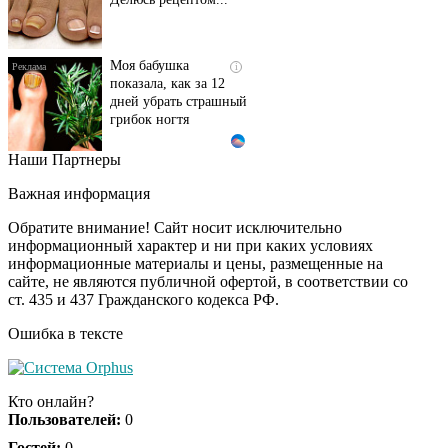
Моя бабушка
i
показала, как за 12
дней убрать страшный
грибок ногтя
Наши Партнеры
Этот танец невесты
i
оставит вас без слов!
Важная информация
Пересмотрела 10 раз
Обратите внимание! Сайт носит исключительно
информационный характер и ни при каких условиях
информационные материалы и цены, размещенные на
Ролик длится пару
i
сайте, не являются публичной офертой, в соответствии со
секунд, но вы будете в
ст. 435 и 437 Гражданского кодекса РФ.
шоке от увиденного
Ошибка в тексте
Ролик из Омска: вы
i
будете смеяться долго
Кто онлайн?
Пользователей:
0
Гостей:
0