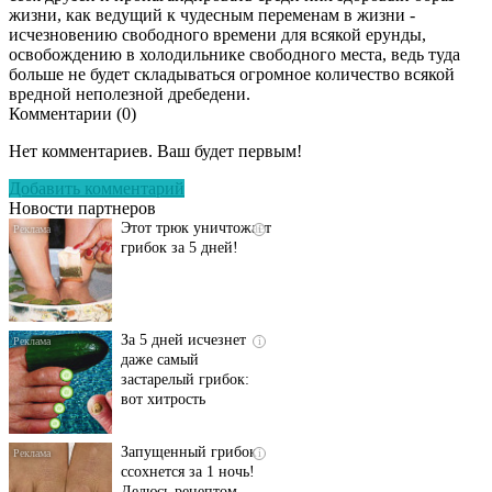
жизни, как ведущий к чудесным переменам в жизни -
исчезновению свободного времени для всякой ерунды,
освобождению в холодильнике свободного места, ведь туда
больше не будет складываться огромное количество всякой
вредной неполезной дребедени.
Комментарии (
0
)
Даже самый
i
запущенный грибок
Нет комментариев. Ваш будет первым!
исчезнет с корнем,
если перед сном…
Добавить комментарий
Новости партнеров
Этот трюк уничтожает
i
грибок за 5 дней!
За 5 дней исчезнет
i
даже самый
застарелый грибок:
вот хитрость
Запущенный грибок
i
ссохнется за 1 ночь!
Делюсь рецептом...