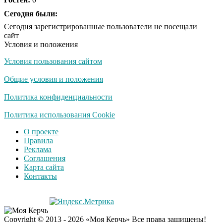
Ржу не переставая, это
Сегодня были:
i
видео пересмотришь
Сегодня зарегистрированные пользователи не посещали
не раз
сайт
Условия и положения
Условия пользования сайтом
Скрытая камера на
i
пляже Крыма: Что
Общие условия и положения
люди вытворяют, когда
их не видят...
Политика конфиденциальности
Ролик длится
Политика использования Cookie
i
несколько секунд, а
О проекте
смеяться вы будете
Правила
долго
Реклама
Соглашения
Королева вагона
i
Карта сайта
отожгла! Видео не
Контакты
оставит равнодушным
Copyright © 2013 - 2026 «Моя Керчь» Все права защищены!