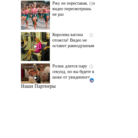
не раз
Королева вагона
i
отожгла! Видео не
оставит равнодушным
Ролик длится пару
i
секунд, но вы будете в
шоке от увиденного
Наши Партнеры
Этот танец невесты
i
оставит вас без слов!
Пересмотрела 10 раз
Ролик из Омска: вы
i
будете смеяться долго