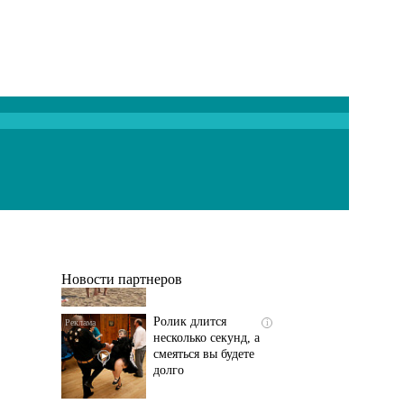
Скрытая камера на
i
пляже Крыма: Что
люди вытворяют, когда
их не видят...
Новости партнеров
Ролик длится
i
несколько секунд, а
смеяться вы будете
долго
Ржу не переставая, это
i
видео пересмотришь