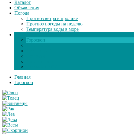
Каталог
Объявления
Погода
Прогноз ветра в проливе
Прогноз погоды на неделю
Температура воды в море
Инфо
Гороскоп
Поздравления
Игры онлайн
Общение
Автозапчасти
Экзамен по ПДД
Главная
Гороскоп