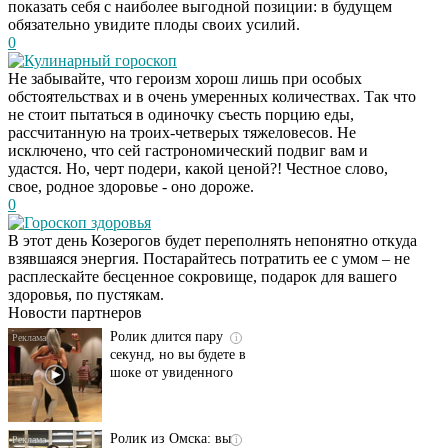
показать себя с наиболее выгодной позиции: в будущем
обязательно увидите плоды своих усилий.
0
Кулинарный гороскоп
Не забывайте, что героизм хорош лишь при особых
обстоятельствах и в очень умеренных количествах. Так что
не стоит пытаться в одиночку съесть порцию еды,
рассчитанную на троих-четверых тяжеловесов. Не
исключено, что сей гастрономический подвиг вам и
удастся. Но, черт подери, какой ценой?! Честное слово,
свое, родное здоровье - оно дороже.
0
Гороскоп здоровья
Этот танец невесты
i
В этот день Козерогов будет переполнять непонятно откуда
оставит вас без слов!
взявшаяся энергия. Постарайтесь потратить ее с умом – не
Пересмотрела 10 раз
расплескайте бесценное сокровище, подарок для вашего
здоровья, по пустякам.
Новости партнеров
Ролик длится пару
i
секунд, но вы будете в
шоке от увиденного
Ролик из Омска: вы
i