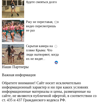
будете смеяться долго
Ржу не переставая, это
i
видео пересмотришь
не раз
Скрытая камера на
i
пляже Крыма: Что
люди вытворяют, когда
их не видят...
Наши Партнеры
Ролик длится
i
несколько секунд, а
Важная информация
смеяться вы будете
долго
Обратите внимание! Сайт носит исключительно
информационный характер и ни при каких условиях
информационные материалы и цены, размещенные на
Королева вагона
i
сайте, не являются публичной офертой, в соответствии со
отожгла! Видео не
ст. 435 и 437 Гражданского кодекса РФ.
оставит равнодушным