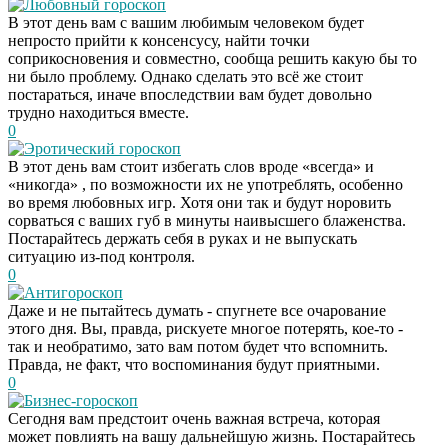
Любовный гороскоп
В этот день вам с вашим любимым человеком будет
непросто прийти к консенсусу, найти точки
соприкосновения и совместно, сообща решить какую бы то
ни было проблему. Однако сделать это всё же стоит
постараться, иначе впоследствии вам будет довольно
трудно находиться вместе.
0
Эротический гороскоп
В этот день вам стоит избегать слов вроде «всегда» и
«никогда» , по возможности их не употреблять, особенно
во время любовных игр. Хотя они так и будут норовить
сорваться с ваших губ в минуты наивысшего блаженства.
Постарайтесь держать себя в руках и не выпускать
ситуацию из-под контроля.
0
Антигороскоп
Даже и не пытайтесь думать - спугнете все очарование
этого дня. Вы, правда, рискуете многое потерять, кое-то -
так и необратимо, зато вам потом будет что вспомнить.
Правда, не факт, что воспоминания будут приятными.
0
Бизнес-гороскоп
Сегодня вам предстоит очень важная встреча, которая
может повлиять на вашу дальнейшую жизнь. Постарайтесь