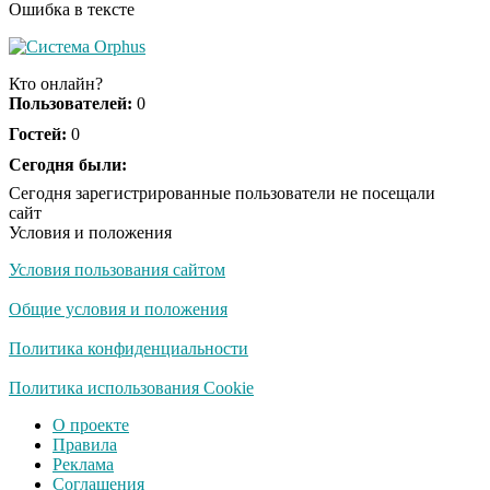
Ошибка в тексте
Детям участников
i
СВО сохранят льготы
Кто онлайн?
после школы в России
Пользователей:
0
Гостей:
0
Экс-бойфренд дочери
Сегодня были:
i
Борисовой душил ее
Сегодня зарегистрированные пользователи не посещали
из-за макарон
сайт
Условия и положения
Условия пользования сайтом
Резиновая лента для
i
дачи: альтернатива
Общие условия и положения
бетону, которую
выбирают садоводы
Политика конфиденциальности
Политика использования Cookie
О проекте
Правила
Реклама
Соглашения