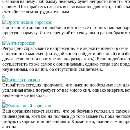
Сегодня вашему любимому человеку будет непросто понять, чт
словом. Постарайтесь сделать все возможное для того, чтобы в
стать более чем затруднительным.
0
Эротический гороскоп
Постоянство хорошо в любви, а вот в сексе с точностью наобор
простую формулу. И не перепутайте, сексуально разнообразим м
0
Антигороскоп
Регулярно сбрасывайте напряжение. Не держите ничего в себе -
спортивный манекен (на худой конец сойдет и обычный) и изб
друга, если он стал вас чрезмерно раздражать). Если подобны
осуществить то же самое с оригиналами, однако тогда вам прид
неузнанным, об алиби, об отсутствии свидетелей...
0
Бизнес-гороскоп
Старайтесь сегодня продумать, что именно необходимо вам для
усиленная атака потребует от вас много сил, однако энергия, к
необходимые выводы.
0
Кулинарный гороскоп
Ваш организм может заявить, что он безумно голоден, в самое 
пищеварения, хотя бы на полчаса до того момента, пока не появ
нибудь сухарики или печенюшки. Кроме того, нынче вам непре
ангина.