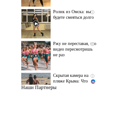
Ржу не переставая, это
i
видео пересмотришь
не раз
Скрытая камера на
i
пляже Крыма: Что
люди вытворяют, когда
их не видят...
Наши Партнеры
Ролик длится
i
несколько секунд, а
смеяться вы будете
долго
Королева вагона
i
отожгла! Видео не
оставит равнодушным