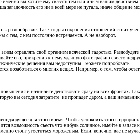
о именно вы хотите ему сказать тем или иным вашим действием
аша загадочность его ни в коей мере не пугала, иначе общение м
от - разнообразие. Так что для сохранения отношений стоит учес
ы с тем, с кем постоянно встречаемся. А не наоборот.
 зачем отравлять свой организм всяческой гадостью. Раздобудьте
ивайте его, прикрепив к нему удачную фотографию своего недру
е технические решения вам недоступны - можете попробовать
ется позаботиться о многих вещах. Например, о том, чтобы остат
 повышения и начинайте действовать сразу на всех фронтах. Так
оторую вы сегодня затратите, не пропадет даром, а ваш начальник
неподходящее для этого время. Чтобы успокоить этого террориста
ится возможность съесть что-нибудь солидное, имейте в запасе к
менно стоит угоститься мороженым. Если, конечно, вас не муча