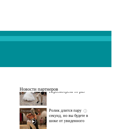
Этот танец невесты
i
оставит вас без слов!
Пересмотрела 10 раз
Новости партнеров
Ролик длится пару
i
секунд, но вы будете в
шоке от увиденного
Ролик из Омска: вы
i
будете смеяться долго