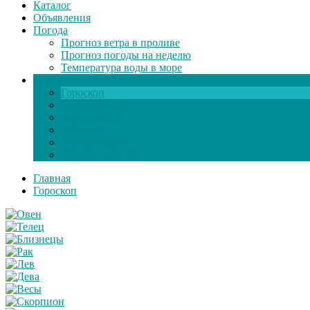
Каталог
Объявления
Погода
Прогноз ветра в проливе
Прогноз погоды на неделю
Температура воды в море
Инфо
Гороскоп
Поздравления
Игры онлайн
Общение
Автозапчасти
Экзамен по ПДД
Главная
Гороскоп