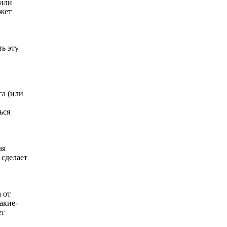
 или
ожет
ть эту
га (или
ься
ая
 сделает
 от
акие-
ет