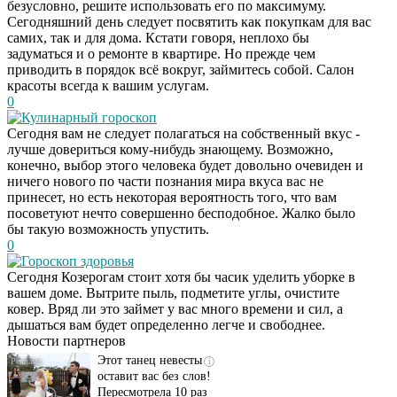
безусловно, решите использовать его по максимуму.
Сегодняшний день следует посвятить как покупкам для вас
самих, так и для дома. Кстати говоря, неплохо бы
задуматься и о ремонте в квартире. Но прежде чем
приводить в порядок всё вокруг, займитесь собой. Салон
красоты всегда к вашим услугам.
0
Кулинарный гороскоп
Сегодня вам не следует полагаться на собственный вкус -
лучше довериться кому-нибудь знающему. Возможно,
конечно, выбор этого человека будет довольно очевиден и
ничего нового по части познания мира вкуса вас не
принесет, но есть некоторая вероятность того, что вам
посоветуют нечто совершенно бесподобное. Жалко было
бы такую возможность упустить.
0
Гороскоп здоровья
Как будут выглядеть
i
Сегодня Козерогам стоит хотя бы часик уделить уборке в
персонажи ремейка
вашем доме. Вытрите пыль, подметите углы, очистите
"Бременских
ковер. Вряд ли это займет у вас много времени и сил, а
музыкантов":
дышаться вам будет определенно легче и свободнее.
страшно...
Новости партнеров
Этот танец невесты
i
оставит вас без слов!
Пересмотрела 10 раз