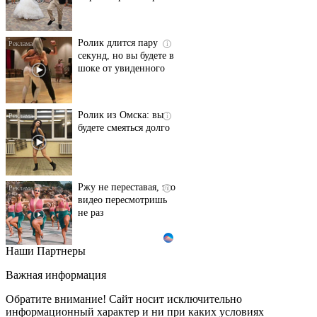
Ролик длится пару
i
секунд, но вы будете в
шоке от увиденного
Ролик из Омска: вы
i
будете смеяться долго
Ржу не переставая, это
i
видео пересмотришь
не раз
Наши Партнеры
Скрытая камера на
i
пляже Крыма: Что
Важная информация
люди вытворяют, когда
их не видят...
Обратите внимание! Сайт носит исключительно
информационный характер и ни при каких условиях