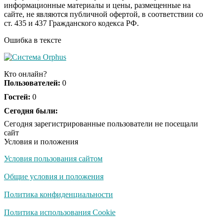
информационные материалы и цены, размещенные на
Ролик длится
i
сайте, не являются публичной офертой, в соответствии со
несколько секунд, а
ст. 435 и 437 Гражданского кодекса РФ.
смеяться вы будете
долго
Ошибка в тексте
Королева вагона
i
отожгла! Видео не
Кто онлайн?
оставит равнодушным
Пользователей:
0
Гостей:
0
Экс-бойфренд дочери
Сегодня были:
i
Борисовой душил ее
Сегодня зарегистрированные пользователи не посещали
из-за макарон
сайт
Условия и положения
Условия пользования сайтом
Общие условия и положения
Политика конфиденциальности
Политика использования Cookie