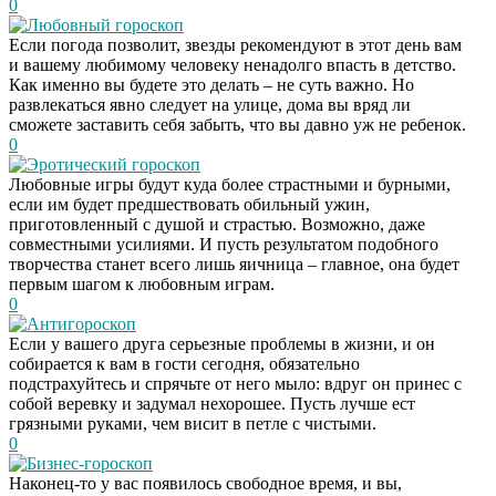
0
Любовный гороскоп
Если погода позволит, звезды рекомендуют в этот день вам
и вашему любимому человеку ненадолго впасть в детство.
Как именно вы будете это делать – не суть важно. Но
развлекаться явно следует на улице, дома вы вряд ли
сможете заставить себя забыть, что вы давно уж не ребенок.
0
Эротический гороскоп
Любовные игры будут куда более страстными и бурными,
если им будет предшествовать обильный ужин,
приготовленный с душой и страстью. Возможно, даже
совместными усилиями. И пусть результатом подобного
творчества станет всего лишь яичница – главное, она будет
первым шагом к любовным играм.
0
Антигороскоп
Если у вашего друга серьезные проблемы в жизни, и он
собирается к вам в гости сегодня, обязательно
подстрахуйтесь и спрячьте от него мыло: вдруг он принес с
собой веревку и задумал нехорошее. Пусть лучше ест
грязными руками, чем висит в петле с чистыми.
0
Бизнес-гороскоп
Наконец-то у вас появилось свободное время, и вы,