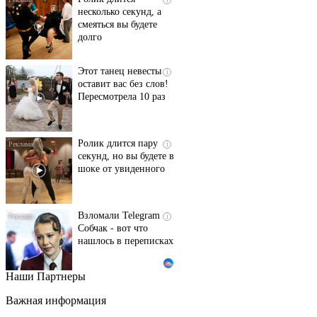
несколько секунд, а
смеяться вы будете
долго
Этот танец невесты
i
оставит вас без слов!
Пересмотрела 10 раз
Ролик длится пару
i
секунд, но вы будете в
шоке от увиденного
Взломали Telegram
i
Собчак - вот что
нашлось в переписках
Наши Партнеры
Ржу не переставая, это
i
видео пересмотришь
Важная информация
не раз