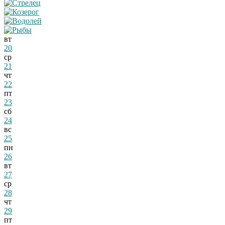
вт
20
ср
21
чт
22
пт
23
сб
24
вс
25
пн
26
вт
27
ср
28
чт
29
пт