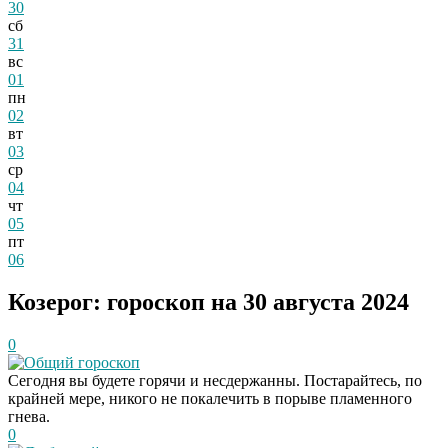
30
сб
31
вс
01
пн
02
вт
03
ср
04
чт
05
пт
06
Козерог: гороскоп на 30 августа 2024
0
Общий гороскоп
Сегодня вы будете горячи и несдержанны. Постарайтесь, по
крайней мере, никого не покалечить в порыве пламенного
гнева.
0