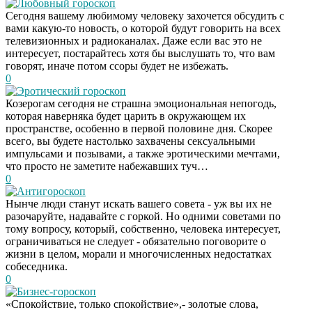
Любовный гороскоп
Сегодня вашему любимому человеку захочется обсудить с
вами какую-то новость, о которой будут говорить на всех
телевизионных и радиоканалах. Даже если вас это не
интересует, постарайтесь хотя бы выслушать то, что вам
говорят, иначе потом ссоры будет не избежать.
0
Эротический гороскоп
Козерогам сегодня не страшна эмоциональная непогодь,
которая наверняка будет царить в окружающем их
пространстве, особенно в первой половине дня. Скорее
всего, вы будете настолько захвачены сексуальными
импульсами и позывами, а также эротическими мечтами,
что просто не заметите набежавших туч…
0
Антигороскоп
Нынче люди станут искать вашего совета - уж вы их не
разочаруйте, надавайте с горкой. Но одними советами по
тому вопросу, который, собственно, человека интересует,
ограничиваться не следует - обязательно поговорите о
жизни в целом, морали и многочисленных недостатках
собеседника.
0
Бизнес-гороскоп
«Спокойствие, только спокойствие»,- золотые слова,