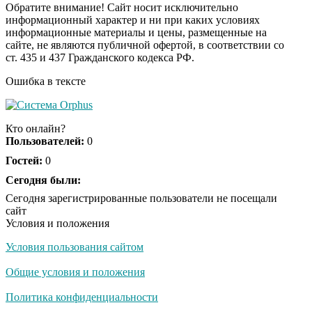
Обратите внимание! Сайт носит исключительно
информационный характер и ни при каких условиях
информационные материалы и цены, размещенные на
Врач дала 5 советов,
i
сайте, не являются публичной офертой, в соответствии со
чтобы защититься от
ст. 435 и 437 Гражданского кодекса РФ.
инфаркта и инсульта
летом
Ошибка в тексте
Ролик из Омска: вы
i
будете смеяться долго
Кто онлайн?
Пользователей:
0
Гостей:
0
Королева вагона
Сегодня были:
i
отожгла! Видео не
Сегодня зарегистрированные пользователи не посещали
оставит равнодушным
сайт
Условия и положения
Условия пользования сайтом
Общие условия и положения
Политика конфиденциальности