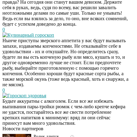
правда? На сегодня они станут вашим девизом. Держите
себя в руках, ведь, судя по всему, вас решили завалить
неотложными делами по самые уши. Только не унывать!
Ведь если вы взялись за дело, то оно, вне всяких сомнений,
будет с успехом доведено до конца.
0
Кулинарный гороскоп
Нынче приступы зверского аппетита у вас будут вызывать
запахи, издаваемы копченостями. Не отказывайте себе в
удовольствии - их и откушайте. Но определитесь сразу,
будете ли вы есть копченую рыбу или мясо, кушать и то, и
другое одновременно лучше не стоит. Если предпочтете
рыбу, выбирайте приготовленную с помощью горячего
копчения. Особенно хороши будут красные сорта рыбы, а
также морской окунь (тоже ведь красный, хоть и снаружи, а
не мясом).
0
Гороскоп здоровья
Будьте аккуратны с алкоголем. Если все же избежать
Скрытая камера на
i
выпивания пары-тройки рюмок с чем-либо крепче кефира
пляже Крыма: Что
не удастся, постарайтесь все же свести потребление
люди вытворяют, когда
крепких напитков к минимуму: вряд ли они сейчас
их не видят...
принесут вам много удовольствия.
Новости партнеров
Ролик длится
i