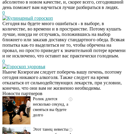
абсолютно в новом качестве, и, скорее всего, сегодняшний
день поможет вам научиться лучше разбираться в людях.
0
Кулинарный гороскоп
Сегодня вы будете много ошибаться - в выборе, в
количестве, во времени и в пространстве. Потому кушать
лучше, никуда не отлучаясь, положившись на выбор
ближнего или заказав доставку стандартного обеда. Всякая
попытка как-то выделиться не то, чтобы обречена на
провал, но просто приведет к значительной потере времени
и не исключено, что оставит вас практически голодным.
0
Гороскоп здоровья
Скрытая камера на
i
Нынче Козерогам следует поберечь вашу печень, поэтому
пляже Крыма: Что
сегодня никакого алкоголя. Также следует на время
люди вытворяют, когда
отказаться от сильнодействующих лекарств, при условии,
их не видят...
конечно, что они вам не жизненно необходимы.
Новости партнеров
Ролик длится
i
несколько секунд, а
смеяться вы будете
долго
Этот танец невесты
i