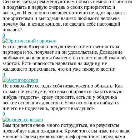
Сегодня звёзды рекомендуют вам побыть немного эгоистом
и подумать в первую очередь о своих приоритетах и
выгодах. И если они совершенно точно не идут вразрез с
приоритетами и выгодами вашего любимого человека –
почему бы, в конце концов, не сделать себе настоящий
подарок?..
0
Эротический гороскоп
В этот день Козероги почувствуют ответственность за
партнера и то, получает ли он удовольствие. Доведение
любимого до вершины блаженства станет вашей главной
заботой. Есть опасность нарваться на жадину, не
жалающего призхнавать, что он уже таковую достиг.
0
Антигороскоп
Не позволяйте сегодня себя незаслуженно обижать. Как
только почувствуете, что вам собираются сказать какую-
нибудь «гадость», сразу спросите, есть ли у обидчика
веские основания для этого. Если основания найдутся,
ничего не поделаешь, придется выслушать.
0
Бизнес-гороскоп
Вам придется очень много потрудиться, но результаты
превзойдут ваши ожидания. Кроме того, вы измените ваше
мнение о своем руководстве, шеф предстанет перед вами