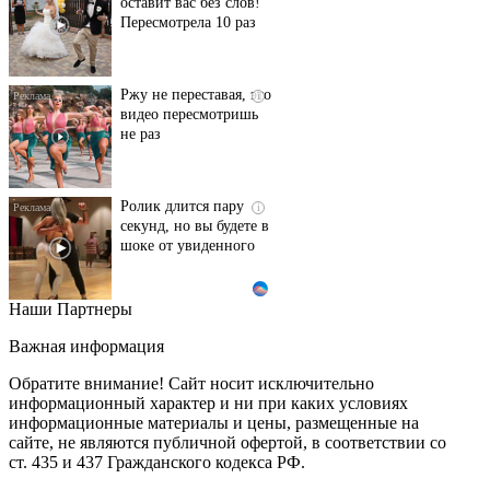
оставит вас без слов!
Пересмотрела 10 раз
Ржу не переставая, это
i
видео пересмотришь
не раз
Ролик длится пару
i
секунд, но вы будете в
шоке от увиденного
Наши Партнеры
Ролик из Омска: вы
i
будете смеяться долго
Важная информация
Обратите внимание! Сайт носит исключительно
информационный характер и ни при каких условиях
информационные материалы и цены, размещенные на
Королева вагона
i
сайте, не являются публичной офертой, в соответствии со
отожгла! Видео не
ст. 435 и 437 Гражданского кодекса РФ.
оставит равнодушным