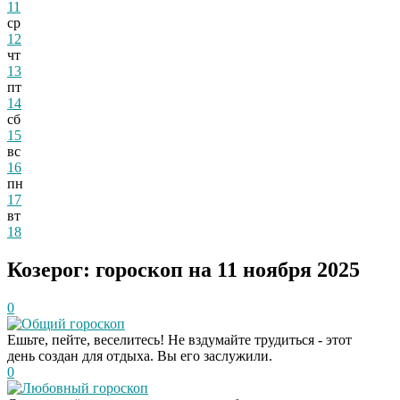
11
ср
12
чт
13
пт
14
сб
15
вс
16
пн
17
вт
18
Козерог: гороскоп на 11 ноября 2025
0
Общий гороскоп
Ешьте, пейте, веселитесь! Не вздумайте трудиться - этот
день создан для отдыха. Вы его заслужили.
0
Любовный гороскоп