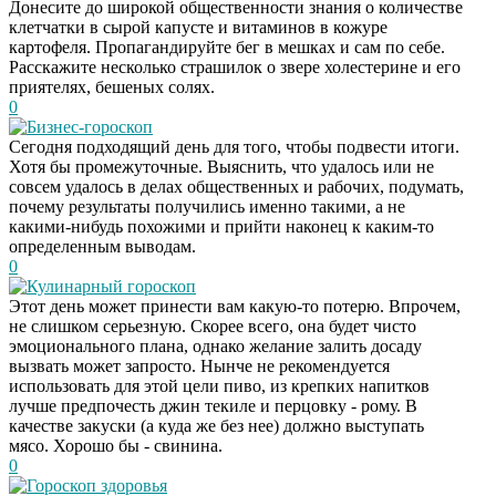
Донесите до широкой общественности знания о количестве
клетчатки в сырой капусте и витаминов в кожуре
картофеля. Пропагандируйте бег в мешках и сам по себе.
Расскажите несколько страшилок о звере холестерине и его
приятелях, бешеных солях.
0
Бизнес-гороскоп
Сегодня подходящий день для того, чтобы подвести итоги.
Хотя бы промежуточные. Выяснить, что удалось или не
совсем удалось в делах общественных и рабочих, подумать,
почему результаты получились именно такими, а не
какими-нибудь похожими и прийти наконец к каким-то
определенным выводам.
0
Кулинарный гороскоп
Этот день может принести вам какую-то потерю. Впрочем,
не слишком серьезную. Скорее всего, она будет чисто
эмоционального плана, однако желание залить досаду
вызвать может запросто. Нынче не рекомендуется
использовать для этой цели пиво, из крепких напитков
лучше предпочесть джин текиле и перцовку - рому. В
качестве закуски (а куда же без нее) должно выступать
мясо. Хорошо бы - свинина.
0
Гороскоп здоровья