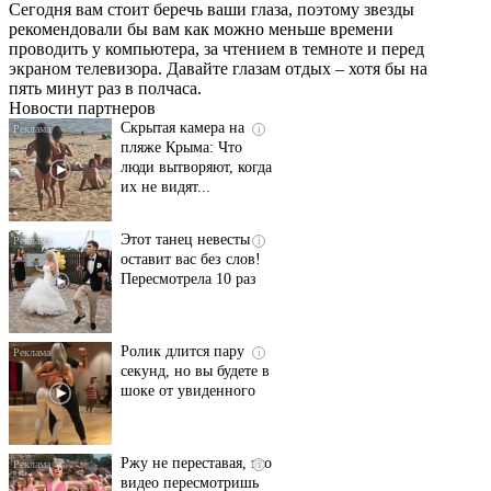
Сегодня вам стоит беречь ваши глаза, поэтому звезды
Ролик длится
i
рекомендовали бы вам как можно меньше времени
несколько секунд, а
проводить у компьютера, за чтением в темноте и перед
смеяться вы будете
экраном телевизора. Давайте глазам отдых – хотя бы на
долго
пять минут раз в полчаса.
Новости партнеров
Скрытая камера на
i
пляже Крыма: Что
люди вытворяют, когда
их не видят...
Этот танец невесты
i
оставит вас без слов!
Пересмотрела 10 раз
Ролик длится пару
i
секунд, но вы будете в
шоке от увиденного
Ржу не переставая, это
i
видео пересмотришь