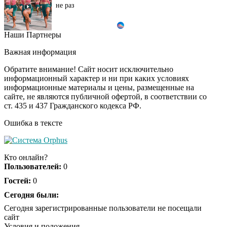
не раз
Наши Партнеры
Ролик из Омска: вы
i
будете смеяться долго
Важная информация
Обратите внимание! Сайт носит исключительно
информационный характер и ни при каких условиях
информационные материалы и цены, размещенные на
Королева вагона
i
сайте, не являются публичной офертой, в соответствии со
отожгла! Видео не
ст. 435 и 437 Гражданского кодекса РФ.
оставит равнодушным
Ошибка в тексте
Кто онлайн?
Пользователей:
0
Гостей:
0
Сегодня были:
Сегодня зарегистрированные пользователи не посещали
сайт
Условия и положения