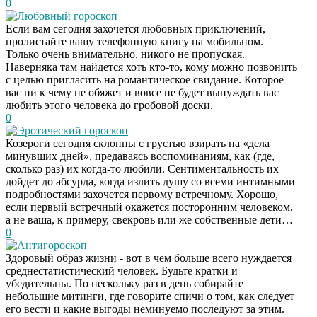
0
Любовный гороскоп
Если вам сегодня захочется любовных приключений,
пролистайте вашу телефонную книгу на мобильном.
Только очень внимательно, никого не пропуская.
Наверняка там найдется хоть кто-то, кому можно позвонить
с целью пригласить на романтическое свидание. Которое
вас ни к чему не обяжет и вовсе не будет вынуждать вас
любить этого человека до гробовой доски.
0
Эротический гороскоп
Козероги сегодня склонны с грустью взирать на «дела
минувших дней», предаваясь воспоминаниям, как (где,
сколько раз) их когда-то любили. Сентиментальность их
дойдет до абсурда, когда излить душу со всеми интимными
подробностями захочется первому встречному. Хорошо,
если первый встречный окажется посторонним человеком,
а не ваша, к примеру, свекровь или же собственные дети…
0
Антигороскоп
Здоровый образ жизни - вот в чем больше всего нуждается
среднестатистический человек. Будьте кратки и
убедительны. По нескольку раз в день собирайте
небольшие митинги, где говорите спичи о том, как следует
его вести и какие выгоды неминуемо последуют за этим.