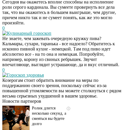
Сегодня вы окажетесь вполне способны на исполнение
роли серого кардинала. Вы сумеете провернуть все дела
так, что вы окажитесь в большем выигрыше, чем другие,
причем никто так и не сумеет понять, как же это могло
произойти.
0
Кулинарный гороскоп
Не знаете, чем зажевать очередную кружку пива?
Кальмары, сухари, таранька - все надоело? Обратитесь к
исконно пивной кухне - немецкой. Там под пиво идет
абсолютно все - на то она и немецкая. Попробуйте,
например, корону из свиных ребрышек. Звучит
впечатляюще, выглядит устрашающе, да и вкус отличный.
0
Гороскоп здоровья
Скрытая камера на
i
Козерогам стоит обратить внимание на меры по
пляже Крыма: Что
поддержанию своего зрения, поскольку сейчас из-за
люди вытворяют, когда
повышенной утомляемости вы можете столкнуться с рядом
их не видят...
весьма серьезных ухудшений в вашем здоровье.
Новости партнеров
Ролик длится
i
несколько секунд, а
смеяться вы будете
долго