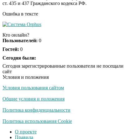
ст. 435 и 437 Гражданского кодекса РФ.
шоке от увиденного
Ошибка в тексте
Королева вагона
i
отожгла! Видео не
Кто онлайн?
оставит равнодушным
Пользователей:
0
Гостей:
0
Сегодня были:
Сегодня зарегистрированные пользователи не посещали
сайт
Условия и положения
Условия пользования сайтом
Общие условия и положения
Политика конфиденциальности
Политика использования Cookie
О проекте
Правила