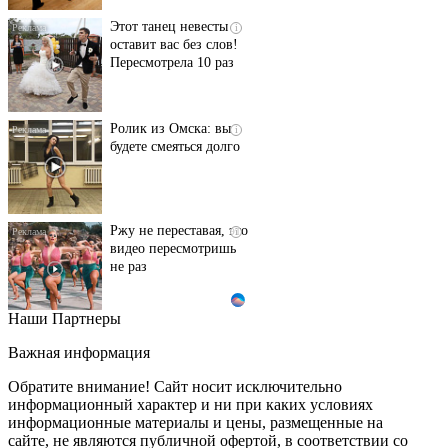
Этот танец невесты
i
оставит вас без слов!
Пересмотрела 10 раз
Ролик из Омска: вы
i
будете смеяться долго
Ржу не переставая, это
i
видео пересмотришь
не раз
Наши Партнеры
Канадская гимнастка
i
Беззубенко
Важная информация
призналась, чем ее
разочаровала Москва
Обратите внимание! Сайт носит исключительно
информационный характер и ни при каких условиях
информационные материалы и цены, размещенные на
Ролик длится пару
i
сайте, не являются публичной офертой, в соответствии со
секунд, но вы будете в