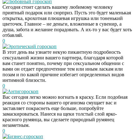
Любовный гороскоп
Сегодня стоит сделать вашему любимому человеку
приятный подарок или сюрприз. Пусть это будет маленькая
открытка, крохотная плюшевая игрушка или тоненький
цветочек. Главное – не деньги, вложенные в сувенир, а
душа, забота и желание порадовать. А их-то у вас будет хоть
отбавляй.
0
Эротический гороскоп
В этот день вы узнаете некую пикантную подробность
сексуальной жизни вашего партнера, благодаря которой
вам станет понятно, почему при сексуальном общении с
вами он отдает предпочтение тем или иным ласкам или
позам и по какой причине избегает определенных видов
интимной близости.
0
Антигороскоп
Вас сегодня легко можно вогнать в краску. Если подобная
реакция со стороны вашего организма смущает вас и
заставляет покраснеть еще больше, попробуйте
замаскироваться. Нанеся на щеки толстый слой ярко-
красного румянца, вы сделаете природный румянец
незаметным.
0
Бизнес-гороскоп