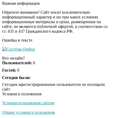
секунд, но вы будете в
Важная информация
шоке от увиденного
Обратите внимание! Сайт носит исключительно
информационный характер и ни при каких условиях
информационные материалы и цены, размещенные на
Ролик из Омска: вы
i
сайте, не являются публичной офертой, в соответствии со
будете смеяться долго
ст. 435 и 437 Гражданского кодекса РФ.
Ошибка в тексте
Королева вагона
i
отожгла! Видео не
Кто онлайн?
оставит равнодушным
Пользователей:
0
Гостей:
0
Сегодня были:
Сегодня зарегистрированные пользователи не посещали
сайт
Условия и положения
Условия пользования сайтом
Общие условия и положения