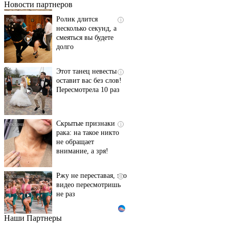
Новости партнеров
Ролик длится
i
несколько секунд, а
смеяться вы будете
долго
Этот танец невесты
i
оставит вас без слов!
Пересмотрела 10 раз
Скрытые признаки
i
рака: на такое никто
не обращает
внимание, а зря!
Ржу не переставая, это
i
видео пересмотришь
не раз
Наши Партнеры
Ролик длится пару
i