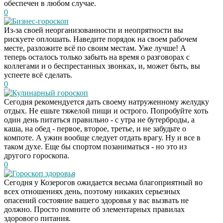
обеспечен в любом случае.
0
Бизнес-гороскоп
Из-за своей неорганизованности и неопрятности вы
рискуете оплошать. Наведите порядок на своем рабочем
месте, разложите всё по своим местам. Уже лучше! А
теперь осталось только забыть на время о разговорах с
коллегами и о беспрестанных звонках, и, может быть, вы
успеете всё сделать.
0
Кулинарный гороскоп
Сегодня рекомендуется дать своему натруженному желудку
отдых. Не ешьте тяжелой пищи и острого. Попробуйте хоть
один день питаться правильно - с утра не бутерброды, а
каша, на обед - первое, второе, третье, и не забудьте о
компоте. А ужин вообще следует отдать врагу. Ну и все в
таком духе. Еще бы спортом позаниматься - но это из
другого гороскопа.
0
Гороскоп здоровья
Сегодня у Козерогов ожидается весьма благоприятный во
Скрытая камера на
i
всех отношениях день, поэтому никаких серьезных
пляже Крыма: Что
опасений состояние вашего здоровья у вас вызвать не
люди вытворяют, когда
должно. Просто помните об элементарных правилах
их не видят...
здорового питания.