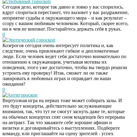
Любовный гороскоп
Сегодня дело, которое так давно и ловко у вас спорилось,
вдруг спориться перестанет, что вызовет у вас раздражение,
неприятие судьбы и окружающего мира – и как результат –
ссору с вашим любимым человеком. Который, скорее всего,
ни в чем не виноват. Постарайтесь держать себя в руках.
0
Эротический гороскоп
Козерогов сегодня очень интересует политика и, как
следствие, очень привлекают гибкие и дипломатичные
люди. Если человек ведет себя достаточно внимательно по
отношению к окружающим, учитывая мотивы их
поведения, этого уже достаточно, чтобы вы твердо решили
устроить ему проверку! Итак, сможет ли он также
лавировать в любовных играх и оправдает ли ваши
ожидания?
0
Антигороскоп
Виртуозная игра на нервах тоже может собирать залы. И
это будут концерты, действительно заслуживающие
внимания, так, что тут не смогут заснуть даже те, которые
на обычных концертах спят сном младенцев без перерыва
на антракт. Так что закажите себе хорошие афиши и
визитки и договаривайтесь о выступлениях. Подберите
команду, или приглашайте на сцену зрителей - успех