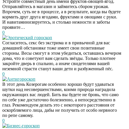
Устройте совместный день имени фруктов-овощей-ягод.
Отправляйтесь в магазин и займитесь сбором урожая.
Впрочем, суть не в процессе, а в результате, когда вы будете
кормить друг друга ягодами, фруктами и овощами с руки.
И навитаминизируетесь, и столько нежности и заботы
проявите…
0
Эротический гороскоп
Согласитесь, секс без экстрима и в привычной для вас
домашней обстановке тоже имеет свои позитивные
стороны. Весы смогут в этом убедиться, оставшись вечером
дома, что и советуют вам сделать звёзды. Только плотнее
закройте дверь в спальню, а иначе свидетелями вашей
неземной страсти станут ваши дети и разбуженный пёс.
0
Антигороскоп
В этот день Козерогам особенно хорошо будут удаваться
шутки над несовершенствами, коими природа наградила
окружающих вас людей. Бить вы будете не бровь, что само
по себе уже достаточно болезненно, а непосредственно в
глаз. Рекомендуем делать это с некоторого расстояния от
оскорбляемого лица, дабы не получить от особо нервного
по репе самому.
0
Бизнес-гороскоп