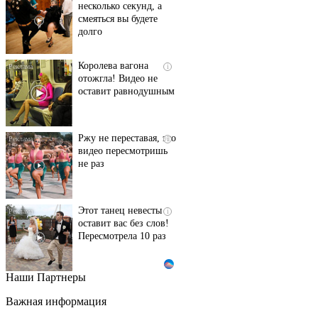
несколько секунд, а
смеяться вы будете
долго
Королева вагона
i
отожгла! Видео не
оставит равнодушным
Ржу не переставая, это
i
видео пересмотришь
не раз
Этот танец невесты
i
оставит вас без слов!
Пересмотрела 10 раз
Наши Партнеры
Ролик длится пару
i
секунд, но вы будете в
Важная информация
шоке от увиденного