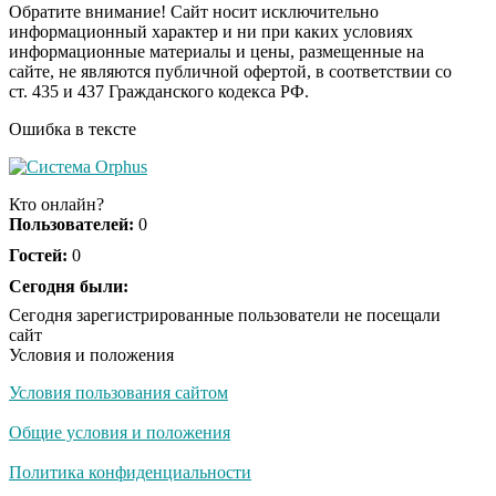
Обратите внимание! Сайт носит исключительно
информационный характер и ни при каких условиях
информационные материалы и цены, размещенные на
Ролик из Омска: вы
i
сайте, не являются публичной офертой, в соответствии со
будете смеяться долго
ст. 435 и 437 Гражданского кодекса РФ.
Ошибка в тексте
Обнаружена тайная
i
семья пропавшего
Кто онлайн?
Усольцева: вторая
Пользователей:
0
жена и дочь
Гостей:
0
Сегодня были:
Сегодня зарегистрированные пользователи не посещали
сайт
Условия и положения
Условия пользования сайтом
Общие условия и положения
Политика конфиденциальности