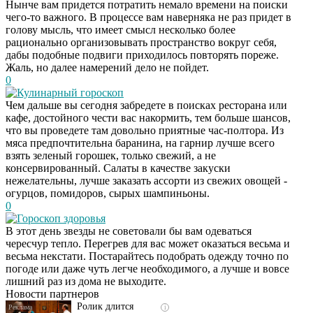
Нынче вам придется потратить немало времени на поиски
чего-то важного. В процессе вам наверняка не раз придет в
голову мысль, что имеет смысл несколько более
рационально организовывать пространство вокруг себя,
дабы подобные подвиги приходилось повторять пореже.
Жаль, но далее намерений дело не пойдет.
0
Кулинарный гороскоп
Чем дальше вы сегодня забредете в поисках ресторана или
кафе, достойного чести вас накормить, тем больше шансов,
что вы проведете там довольно приятные час-полтора. Из
мяса предпочтительна баранина, на гарнир лучше всего
взять зеленый горошек, только свежий, а не
консервированный. Салаты в качестве закуски
нежелательны, лучше заказать ассорти из свежих овощей -
огурцов, помидоров, сырых шампиньоны.
0
Гороскоп здоровья
В этот день звезды не советовали бы вам одеваться
Скрытая камера на
i
чересчур тепло. Перегрев для вас может оказаться весьма и
пляже Крыма: Что
весьма некстати. Постарайтесь подобрать одежду точно по
люди вытворяют, когда
погоде или даже чуть легче необходимого, а лучше и вовсе
их не видят...
лишний раз из дома не выходите.
Новости партнеров
Ролик длится
i