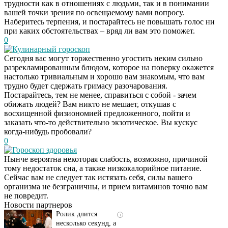
трудности как в отношениях с людьми, так и в понимании
вашей точки зрения по освещаемому вами вопросу.
Наберитесь терпения, и постарайтесь не повышать голос ни
при каких обстоятельствах – вряд ли вам это поможет.
0
Кулинарный гороскоп
Сегодня вас могут торжественно угостить неким сильно
разрекламированным блюдом, которое на поверку окажется
настолько тривиальным и хорошо вам знакомым, что вам
трудно будет сдержать гримасу разочарования.
Постарайтесь, тем не менее, справиться с собой - зачем
обижать людей? Вам никто не мешает, откушав с
восхищенной физиономией предложенного, пойти и
заказать что-то действительно экзотическое. Вы кускус
когда-нибудь пробовали?
0
Гороскоп здоровья
Нынче вероятна некоторая слабость, возможно, причиной
Скрытая камера на
i
тому недостаток сна, а также низкокалорийное питание.
пляже Крыма: Что
Сейчас вам не следует так истязать себя, силы вашего
люди вытворяют, когда
организма не безграничны, и прием витаминов точно вам
их не видят...
не повредит.
Новости партнеров
Ролик длится
i
несколько секунд, а