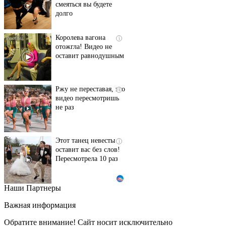
смеяться вы будете
долго
Королева вагона
i
отожгла! Видео не
оставит равнодушным
Ржу не переставая, это
i
видео пересмотришь
не раз
Этот танец невесты
i
оставит вас без слов!
Пересмотрела 10 раз
Наши Партнеры
Ролик длится пару
i
секунд, но вы будете в
Важная информация
шоке от увиденного
Обратите внимание! Сайт носит исключительно