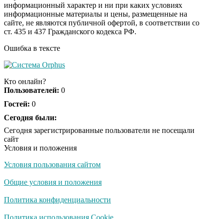
информационный характер и ни при каких условиях
информационные материалы и цены, размещенные на
Ролик из Омска: вы
i
сайте, не являются публичной офертой, в соответствии со
будете смеяться долго
ст. 435 и 437 Гражданского кодекса РФ.
Ошибка в тексте
Публичный удар
i
Зеленскому от Кличко:
Кто онлайн?
это настоящий вызов
Пользователей:
0
Гостей:
0
Обнаружена тайная
Сегодня были:
i
семья пропавшего
Сегодня зарегистрированные пользователи не посещали
Усольцева: вторая
сайт
жена и дочь
Условия и положения
Условия пользования сайтом
Общие условия и положения
Политика конфиденциальности
Политика использования Cookie