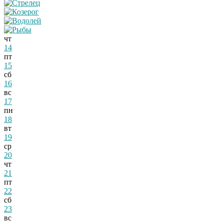
чт
14
пт
15
сб
16
вс
17
пн
18
вт
19
ср
20
чт
21
пт
22
сб
23
вс