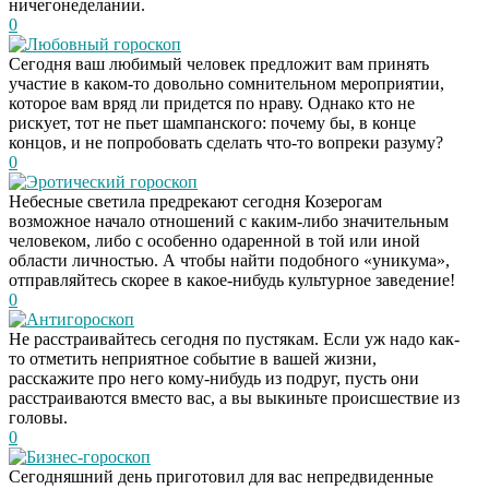
ничегонеделании.
0
Любовный гороскоп
Сегодня ваш любимый человек предложит вам принять
участие в каком-то довольно сомнительном мероприятии,
которое вам вряд ли придется по нраву. Однако кто не
рискует, тот не пьет шампанского: почему бы, в конце
концов, и не попробовать сделать что-то вопреки разуму?
0
Эротический гороскоп
Небесные светила предрекают сегодня Козерогам
возможное начало отношений с каким-либо значительным
человеком, либо с особенно одаренной в той или иной
области личностью. А чтобы найти подобного «уникума»,
отправляйтесь скорее в какое-нибудь культурное заведение!
0
Антигороскоп
Не расстраивайтесь сегодня по пустякам. Если уж надо как-
то отметить неприятное событие в вашей жизни,
расскажите про него кому-нибудь из подруг, пусть они
расстраиваются вместо вас, а вы выкиньте происшествие из
головы.
0
Бизнес-гороскоп
Сегодняшний день приготовил для вас непредвиденные