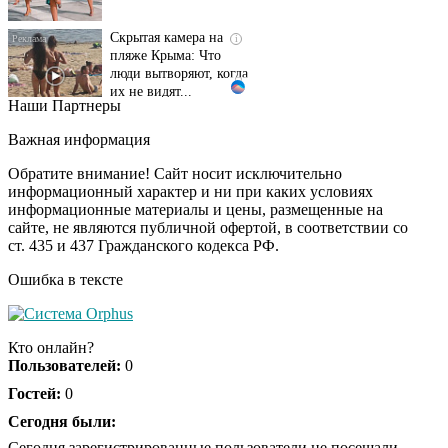
Скрытая камера на
i
пляже Крыма: Что
люди вытворяют, когда
их не видят...
Наши Партнеры
Ролик длится
i
несколько секунд, а
Важная информация
смеяться вы будете
долго
Обратите внимание! Сайт носит исключительно
информационный характер и ни при каких условиях
информационные материалы и цены, размещенные на
Королева вагона
i
сайте, не являются публичной офертой, в соответствии со
отожгла! Видео не
ст. 435 и 437 Гражданского кодекса РФ.
оставит равнодушным
Ошибка в тексте
США — Южной
i
Корее: «Верни мне
Кто онлайн?
всё, что я подарил —
Пользователей:
0
Patriot и THAAD»
Гостей:
0
Сегодня были:
Сегодня зарегистрированные пользователи не посещали