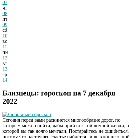
07
чт
08
пт
09
сб
10
вс
11
пн
12
вт
13
ср
14
Близнецы: гороскоп на 7 декабря
2022
Любовный гороскоп
Сегодня перед вами раскинется многообразие дорог, по
которым можно пойти, дабы прийти к той личной жизни, о
которой вы так долго мечтали. Постарайтесь не ошибиться,
потому что настоящее счастье найдётся лишь в конце одной