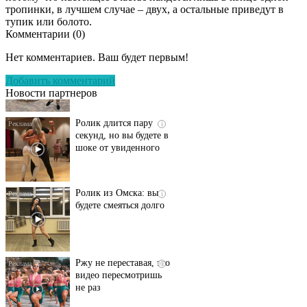
тропинки, в лучшем случае – двух, а остальные приведут в
тупик или болото.
Комментарии (
0
)
Этот танец невесты
i
оставит вас без слов!
Нет комментариев. Ваш будет первым!
Пересмотрела 10 раз
Добавить комментарий
Новости партнеров
Ролик длится пару
i
секунд, но вы будете в
шоке от увиденного
Ролик из Омска: вы
i
будете смеяться долго
Ржу не переставая, это
i
видео пересмотришь
не раз